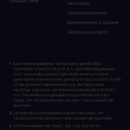
Schüßler Salze
Inkontinenz
Desinfektionsmittel
Einnehmehilfen & Dosierer
Gehhilfen & Korsetts
1
Apothekenabgabepreis: Verkaufspreis gemäß ABDA-
Datenbank, Stand 01.08.2026, d. h. Apothekenabgabepreis
nicht verschreibungspflichtiger Medikamente zulasten
gesetzlicher Krankenkassen gemäß § 129 Abs. 5a SGB V i.V.m §§
2,3 der Arzneimittelpreisverordnung, abzüglich eines
Abschlags zugunsten der Krankenkasse gemäß § 130 SGB V
i.H.v. 5% bei Rechnungsbegleichung innerhalb von zehn
Tagen. Der tatsächliche Preis erscheint nach Auswahl der
Apotheke.
2
Unverbindliche Preisempfehlung des Herstellers. Der
tatsächliche Preis erscheint nach Auswahl der Apotheke.
3
Alle Preisangaben inkl. MwSt., ggf. zzgl. Kosten für