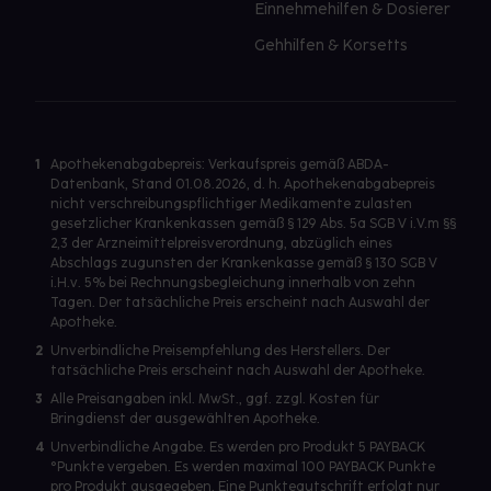
Einnehmehilfen & Dosierer
Gehhilfen & Korsetts
1
Apothekenabgabepreis: Verkaufspreis gemäß ABDA-
Datenbank, Stand 01.08.2026, d. h. Apothekenabgabepreis
nicht verschreibungspflichtiger Medikamente zulasten
gesetzlicher Krankenkassen gemäß § 129 Abs. 5a SGB V i.V.m §§
2,3 der Arzneimittelpreisverordnung, abzüglich eines
Abschlags zugunsten der Krankenkasse gemäß § 130 SGB V
i.H.v. 5% bei Rechnungsbegleichung innerhalb von zehn
Tagen. Der tatsächliche Preis erscheint nach Auswahl der
Apotheke.
2
Unverbindliche Preisempfehlung des Herstellers. Der
tatsächliche Preis erscheint nach Auswahl der Apotheke.
3
Alle Preisangaben inkl. MwSt., ggf. zzgl. Kosten für
Bringdienst der ausgewählten Apotheke.
4
Unverbindliche Angabe. Es werden pro Produkt 5 PAYBACK
°Punkte vergeben. Es werden maximal 100 PAYBACK Punkte
pro Produkt ausgegeben. Eine Punktegutschrift erfolgt nur