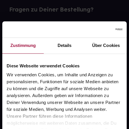
Fragen zu Deiner Bestellung?
Kontakt
FAQ
Zustimmung
Details
Über Cookies
Widerrufsformular
Diese Webseite verwendet Cookies
Wir verwenden Cookies, um Inhalte und Anzeigen zu
gesund.de
personalisieren, Funktionen für soziale Medien anbieten
zu können und die Zugriffe auf unsere Webseite zu
Über uns
analysieren. Außerdem geben wir Informationen zu
Deiner Verwendung unserer Webseite an unsere Partner
Karriere
für soziale Medien, Werbung und Analysen weiter.
Newsletter
Unsere Partner führen diese Informationen
möglicherweise mit weiteren Daten zusammen, die Du
Barrierefreiheitserklärung