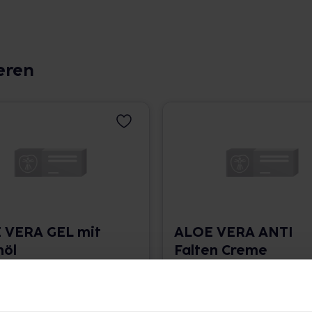
eren
 VERA GEL mit
ALOE VERA ANTI
nöl
Falten Creme
l • 65,28 € / l
30 ml • 933,33 € / l
angaben und Details
Pflichtangaben und Details