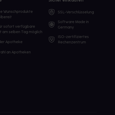
e
Sicher einkaufen
te Wunschprodukte
SSL-Verschlüsselung
lbereit
Software Made in
ür sofort verfügbare
Germany
st am selben Tag möglich
ISO-zertifiziertes
 der Apotheke
Rechenzentrum
ahl an Apotheken