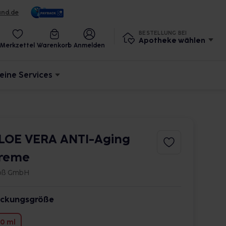
und.de
BESTELLUNG BEI
Apotheke wählen
Merkzettel
Warenkorb
Anmelden
eine Services
LOE VERA ANTI-Aging
reme
oß GmbH
ckungsgröße
0 ml