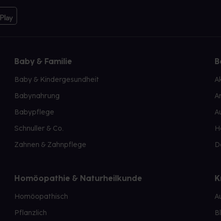
Baby & Familie
B
Baby & Kindergesundheit
A
Babynahrung
A
Babypflege
A
Schnuller & Co.
H
Zahnen & Zahnpflege
D
Homöopathie & Naturheilkunde
K
Homöopathisch
A
Pflanzlich
B