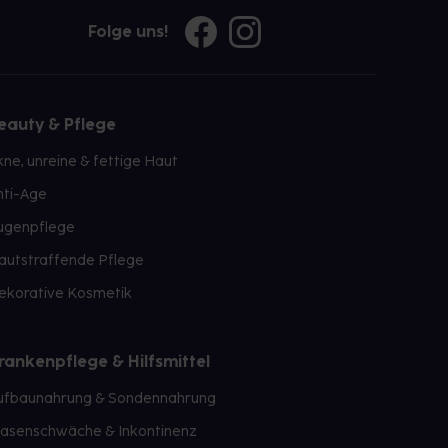
Folge uns!
eauty & Pflege
kne, unreine & fettige Haut
nti-Age
ugenpflege
autstraffende Pflege
ekorative Kosmetik
rankenpflege & Hilfsmittel
ufbaunahrung & Sondennahrung
lasenschwäche & Inkontinenz