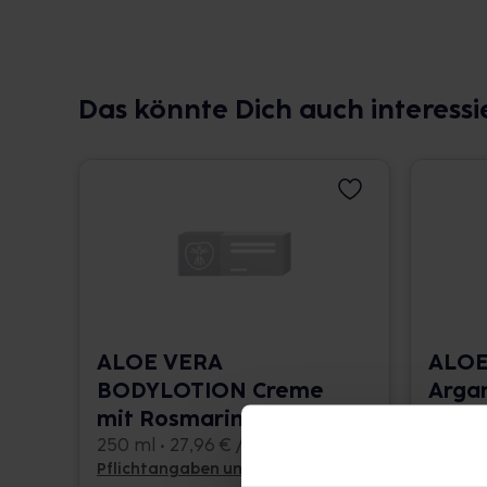
Das könnte Dich auch interessi
ALOE VERA
ALOE
BODYLOTION Creme
Arga
mit Rosmarin
6x200 m
250 ml • 27,96 € / l
Pflichtangaben und Details
Pflicht