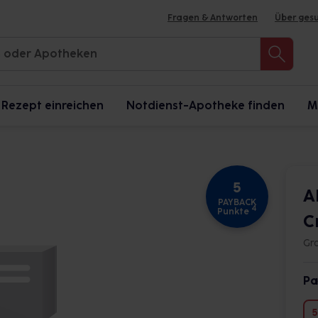
Fragen & Antworten
Über ges
Rezept einreichen
Notdienst-Apotheke finden
M
5
A
PAYBACK
4
Punkte
C
Gr
Pa
5