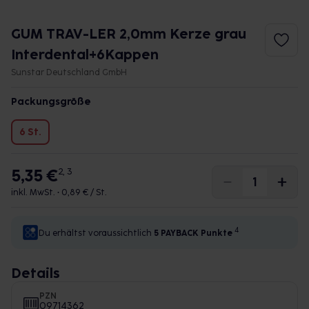
GUM TRAV-LER 2,0mm Kerze grau
Interdental+6Kappen
Sunstar Deutschland GmbH
Packungsgröße
6 St.
5,35 €
2, 3
inkl. MwSt. •
0,89 € / St.
4
Du erhältst voraussichtlich
5 PAYBACK
Punkte
Details
PZN
09714362