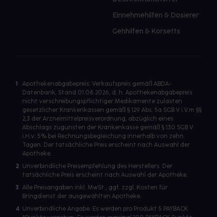
Einnehmehilfen & Dosierer
Gehhilfen & Korsetts
1
Apothekenabgabepreis: Verkaufspreis gemäß ABDA-
Datenbank, Stand 01.08.2026, d. h. Apothekenabgabepreis
nicht verschreibungspflichtiger Medikamente zulasten
gesetzlicher Krankenkassen gemäß § 129 Abs. 5a SGB V i.V.m §§
2,3 der Arzneimittelpreisverordnung, abzüglich eines
Abschlags zugunsten der Krankenkasse gemäß § 130 SGB V
i.H.v. 5% bei Rechnungsbegleichung innerhalb von zehn
Tagen. Der tatsächliche Preis erscheint nach Auswahl der
Apotheke.
2
Unverbindliche Preisempfehlung des Herstellers. Der
tatsächliche Preis erscheint nach Auswahl der Apotheke.
3
Alle Preisangaben inkl. MwSt., ggf. zzgl. Kosten für
Bringdienst der ausgewählten Apotheke.
4
Unverbindliche Angabe. Es werden pro Produkt 5 PAYBACK