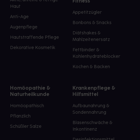
Fitness
Haut
Appetitzügler
Anti-Age
Bonbons & Snacks
Augenpflege
Diätshakes &
Hautstraffende Pflege
Mahlzeitenersatz
Dekorative Kosmetik
Fettbinder &
Kohlenhydrateblocker
Kochen & Backen
Homöopathie &
Krankenpflege &
Naturheilkunde
Hilfsmittel
Homöopathisch
Aufbaunahrung &
Sondennahrung
Pflanzlich
Blasenschwäche &
Schüßler Salze
Inkontinenz
Desinfektionsmittel