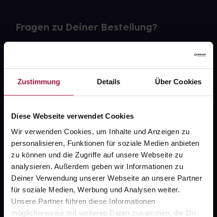
Fragen zu Deiner Bestellung?
Kontakt
FAQ
Zustimmung
Details
Über Cookies
Widerrufsformular
Diese Webseite verwendet Cookies
Wir verwenden Cookies, um Inhalte und Anzeigen zu
personalisieren, Funktionen für soziale Medien anbieten
gesund.de
zu können und die Zugriffe auf unsere Webseite zu
analysieren. Außerdem geben wir Informationen zu
Über uns
Deiner Verwendung unserer Webseite an unsere Partner
Karriere
für soziale Medien, Werbung und Analysen weiter.
Unsere Partner führen diese Informationen
Newsletter
möglicherweise mit weiteren Daten zusammen, die Du