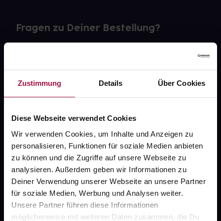
Fragen zu Deiner Bestellung?
Kontakt
FAQ
Zustimmung
Details
Über Cookies
Widerrufsformular
Diese Webseite verwendet Cookies
Wir verwenden Cookies, um Inhalte und Anzeigen zu
personalisieren, Funktionen für soziale Medien anbieten
gesund.de
zu können und die Zugriffe auf unsere Webseite zu
analysieren. Außerdem geben wir Informationen zu
Über uns
Deiner Verwendung unserer Webseite an unsere Partner
Karriere
für soziale Medien, Werbung und Analysen weiter.
Unsere Partner führen diese Informationen
Newsletter
möglicherweise mit weiteren Daten zusammen, die Du