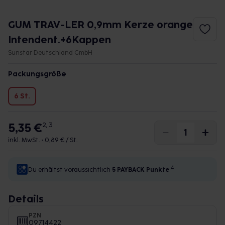
GUM TRAV-LER 0,9mm Kerze orange
Intendent.+6Kappen
Sunstar Deutschland GmbH
Packungsgröße
6 St.
5,35 €
2, 3
inkl. MwSt. •
0,89 € / St.
4
Du erhältst voraussichtlich
5 PAYBACK
Punkte
Details
PZN
09714422