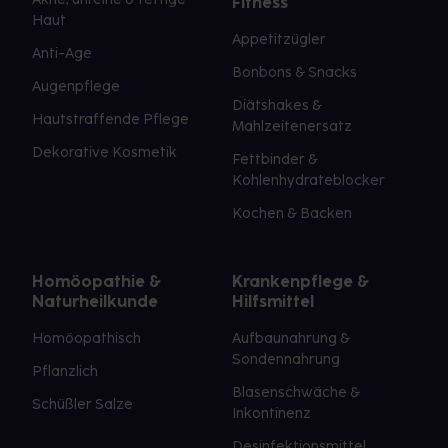
Fitness
Haut
Appetitzügler
Anti-Age
Bonbons & Snacks
Augenpflege
Diätshakes &
Hautstraffende Pflege
Mahlzeitenersatz
Dekorative Kosmetik
Fettbinder &
Kohlenhydrateblocker
Kochen & Backen
Homöopathie &
Krankenpflege &
Naturheilkunde
Hilfsmittel
Homöopathisch
Aufbaunahrung &
Sondennahrung
Pflanzlich
Blasenschwäche &
Schüßler Salze
Inkontinenz
Desinfektionsmittel