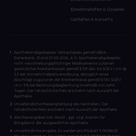
Einnehmehilfen & Dosierer
Gehhilfen & Korsetts
1
Apothekenabgabepreis: Verkaufspreis gemäß ABDA-
Datenbank, Stand 01.08.2026, d. h. Apothekenabgabepreis
nicht verschreibungspflichtiger Medikamente zulasten
gesetzlicher Krankenkassen gemäß § 129 Abs. 5a SGB V i.V.m §§
2,3 der Arzneimittelpreisverordnung, abzüglich eines
Abschlags zugunsten der Krankenkasse gemäß § 130 SGB V
i.H.v. 5% bei Rechnungsbegleichung innerhalb von zehn
Tagen. Der tatsächliche Preis erscheint nach Auswahl der
Apotheke.
2
Unverbindliche Preisempfehlung des Herstellers. Der
tatsächliche Preis erscheint nach Auswahl der Apotheke.
3
Alle Preisangaben inkl. MwSt., ggf. zzgl. Kosten für
Bringdienst der ausgewählten Apotheke.
4
Unverbindliche Angabe. Es werden pro Produkt 5 PAYBACK