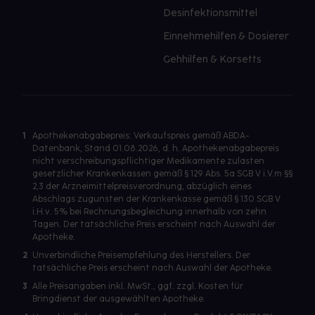
Desinfektionsmittel
Einnehmehilfen & Dosierer
Gehhilfen & Korsetts
1
Apothekenabgabepreis: Verkaufspreis gemäß ABDA-
Datenbank, Stand 01.08.2026, d. h. Apothekenabgabepreis
nicht verschreibungspflichtiger Medikamente zulasten
gesetzlicher Krankenkassen gemäß § 129 Abs. 5a SGB V i.V.m §§
2,3 der Arzneimittelpreisverordnung, abzüglich eines
Abschlags zugunsten der Krankenkasse gemäß § 130 SGB V
i.H.v. 5% bei Rechnungsbegleichung innerhalb von zehn
Tagen. Der tatsächliche Preis erscheint nach Auswahl der
Apotheke.
2
Unverbindliche Preisempfehlung des Herstellers. Der
tatsächliche Preis erscheint nach Auswahl der Apotheke.
3
Alle Preisangaben inkl. MwSt., ggf. zzgl. Kosten für
Bringdienst der ausgewählten Apotheke.