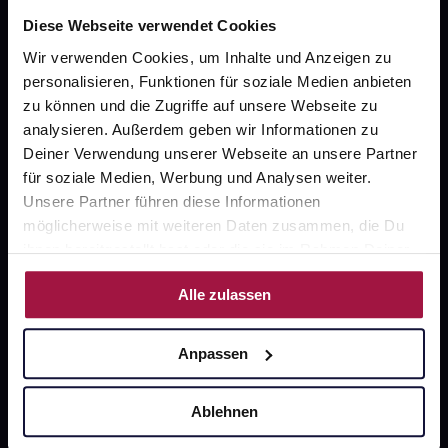
Diese Webseite verwendet Cookies
Barrierefreiheitserklärung
Wir verwenden Cookies, um Inhalte und Anzeigen zu
PAYBACK
personalisieren, Funktionen für soziale Medien anbieten
gesund-versorger.de
zu können und die Zugriffe auf unsere Webseite zu
analysieren. Außerdem geben wir Informationen zu
Sanitätshäuser
Deiner Verwendung unserer Webseite an unsere Partner
für soziale Medien, Werbung und Analysen weiter.
Datenschutz
Unsere Partner führen diese Informationen
AGB
möglicherweise mit weiteren Daten zusammen, die Du
ihnen bereitgestellt hast oder die sie im Rahmen Deiner
Impressum
Nutzung der Dienste gesammelt haben.
Alle zulassen
Unsere Vorteile
Anpassen
Ausgewählte Wunschprodukte sofort abholbereit
Ablehnen
Lieferung für sofort verfügbare Artikel meist am
selben Tag möglich