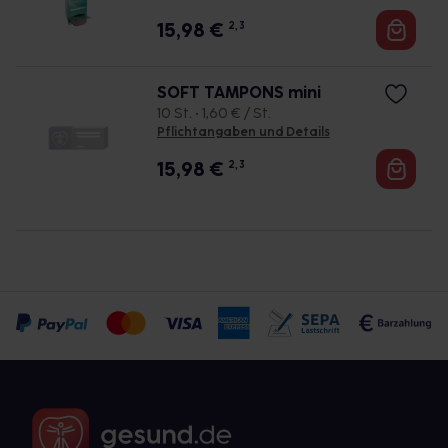
15,98
€
2, 3
SOFT TAMPONS mini
10 St. • 1,60 € / St.
Pflichtangaben und Details
15,98
€
2, 3