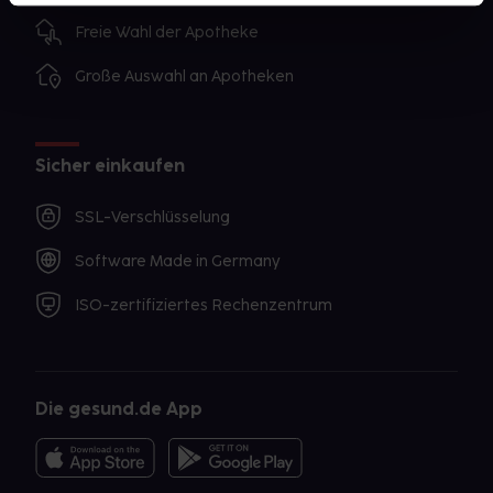
Freie Wahl der Apotheke
Große Auswahl an Apotheken
Sicher einkaufen
SSL-Verschlüsselung
Software Made in Germany
ISO-zertifiziertes Rechenzentrum
Die gesund.de App