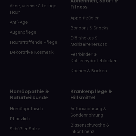
Abnehmen, Sport &
Akne, unreine & fettige
Fitness
Haut
Appetitzügler
Anti-Age
Bonbons & Snacks
Augenpflege
Diätshakes &
Hautstraffende Pflege
Mahlzeitenersatz
Dekorative Kosmetik
Fettbinder &
Kohlenhydrateblocker
Kochen & Backen
Homöopathie &
Krankenpflege &
Naturheilkunde
Hilfsmittel
Homöopathisch
Aufbaunahrung &
Sondennahrung
Pflanzlich
Blasenschwäche &
Schüßler Salze
Inkontinenz