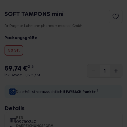
SOFT TAMPONS mini
Dr.Dagmar Lohmann pharma + medical GmbH
Packungsgröße
50 St.
59,74 €
2, 3
inkl. MwSt. •
1,19 € / St.
4
Du erhältst voraussichtlich
5 PAYBACK
Punkte
Details
PZN
09750240
DARREICHUNGSFORM