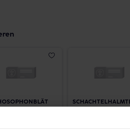
eren
HOSOPHONBLÄT
SCHACHTELHALMT
E Filterbeutel
Filterbeutel
 0,18 € / St.
25 St. • 0,18 € / St.
angaben und Details
Pflichtangaben und Details