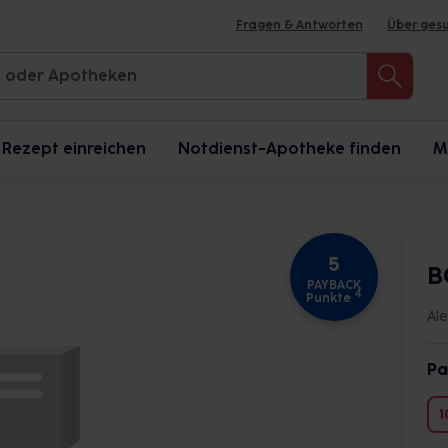
Fragen & Antworten
Über ges
Rezept einreichen
Notdienst-Apotheke finden
M
5
B
PAYBACK
4
Punkte
Al
Pa
1