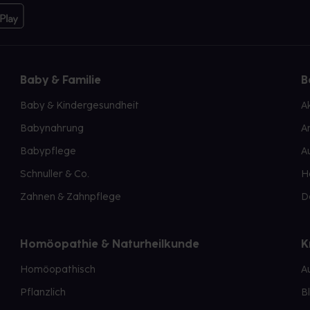
Baby & Familie
B
Baby & Kindergesundheit
A
Babynahrung
A
Babypflege
A
Schnuller & Co.
H
Zahnen & Zahnpflege
D
Homöopathie & Naturheilkunde
K
Homöopathisch
A
Pflanzlich
B