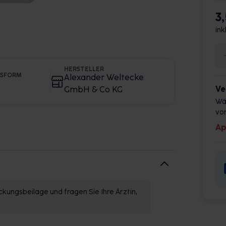
3
ink
HERSTELLER
GSFORM
Alexander Weltecke
Ve
GmbH & Co KG
Wä
vor
Ap
kungsbeilage und fragen Sie Ihre Ärztin,