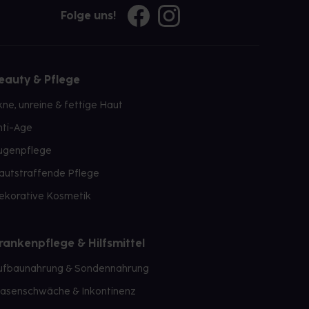
Folge uns!
eauty & Pflege
kne, unreine & fettige Haut
nti-Age
ugenpflege
autstraffende Pflege
ekorative Kosmetik
rankenpflege & Hilfsmittel
ufbaunahrung & Sondennahrung
lasenschwäche & Inkontinenz