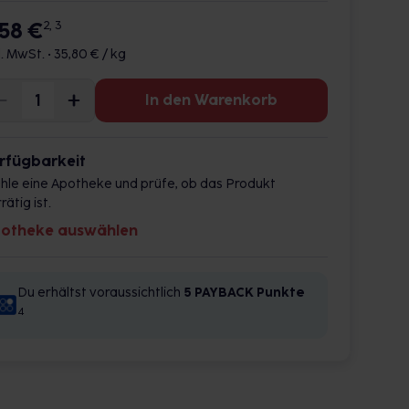
,58 €
2, 3
l. MwSt. •
35,80 € / kg
In den Warenkorb
rfügbarkeit
hle eine Apotheke und prüfe, ob das Produkt
rätig ist.
otheke auswählen
Du erhältst voraussichtlich
5 PAYBACK
Punkte
4