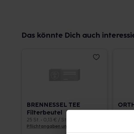
Das könnte Dich auch interessi
BRENNESSEL TEE
ORT
Filterbeutel
TERTE
25 St. • 0,13 € / St.
25 St. •
Pflichtangaben und Details
Pflicht