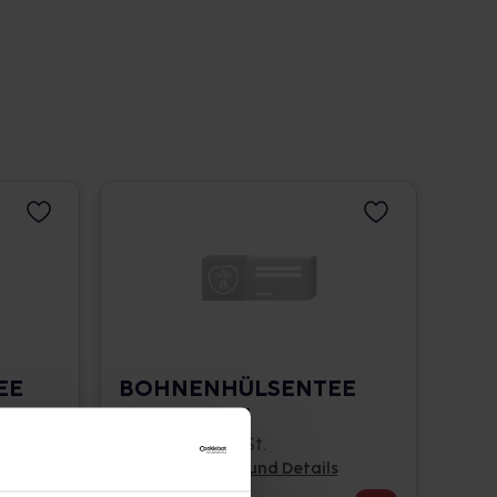
EE
BOHNENHÜLSENTEE
Filterbeutel
25 St. • 0,11 € / St.
Pflichtangaben und Details