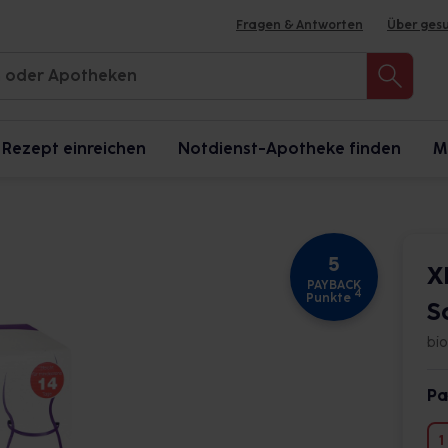
Fragen & Antworten
Über ges
Rezept einreichen
Notdienst-Apotheke finden
M
5
X
PAYBACK
4
Punkte
S
bi
Pa
1