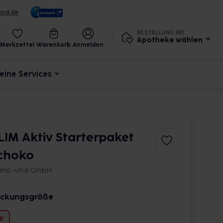
und.de
BESTELLUNG BEI
Apotheke wählen
Merkzettel
Warenkorb
Anmelden
eine Services
LIM Aktiv Starterpaket
choko
omo-vital GmbH
ckungsgröße
 P