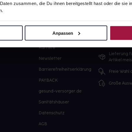
 Daten zusammen, die Du ihnen bereitgestellt hast oder die si
n.
gesund.de
Unsere Vorteil
Anpassen
Über uns
Ausgewähl
sofort abho
Karriere
Lieferung f
Newsletter
Artikel mei
Barrierefreiheitserklärung
Freie Wahl
PAYBACK
Große Ausw
gesund-versorger.de
Sanitätshäuser
Datenschutz
AGB