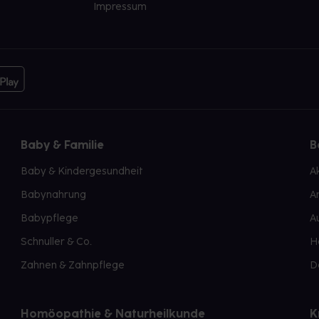
Impressum
Baby & Familie
B
Baby & Kindergesundheit
A
Babynahrung
A
Babypflege
A
Schnuller & Co.
H
Zahnen & Zahnpflege
D
Homöopathie & Naturheilkunde
K