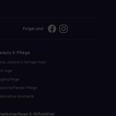
Folge uns!
eauty & Pflege
kne, unreine & fettige Haut
nti-Age
ugenpflege
autstraffende Pflege
ekorative Kosmetik
rankenpflege & Hilfsmittel