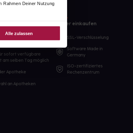
e im Rahmen Deiner Nutzung
e
Sicher einkaufen
Alle zulassen
te Wunschprodukte
SSL-Verschlüsselung
lbereit
Software Made in
ür sofort verfügbare
Germany
st am selben Tag möglich
ISO-zertifiziertes
 der Apotheke
Rechenzentrum
ahl an Apotheken