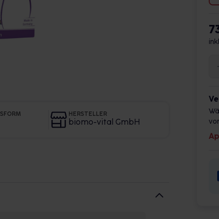
7
ink
Ve
Wä
GSFORM
HERSTELLER
biomo-vital GmbH
vor
Ap