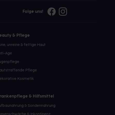
Folge uns!
eauty & Pflege
kne, unreine & fettige Haut
nti-Age
ugenpflege
autstraffende Pflege
ekorative Kosmetik
rankenpflege & Hilfsmittel
ufbaunahrung & Sondennahrung
lasenschwäche & Inkontinenz