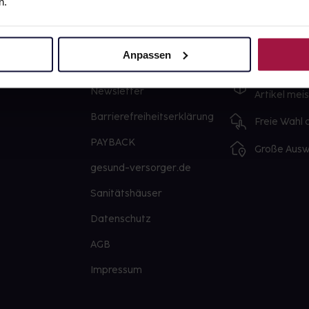
n.
gesund.de
Unsere Vorteil
Über uns
Ausgewähl
Anpassen
sofort abho
Karriere
Lieferung f
Newsletter
Artikel mei
Barrierefreiheitserklärung
Freie Wahl
PAYBACK
Große Ausw
gesund-versorger.de
Sanitätshäuser
Datenschutz
AGB
Impressum