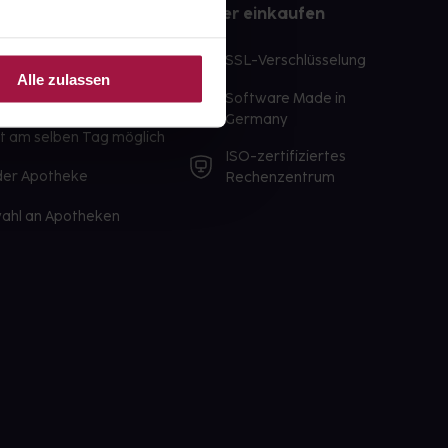
e
Sicher einkaufen
te Wunschprodukte
SSL-Verschlüsselung
Alle zulassen
lbereit
Software Made in
ür sofort verfügbare
Germany
st am selben Tag möglich
ISO-zertifiziertes
 der Apotheke
Rechenzentrum
ahl an Apotheken