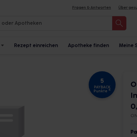
Fragen & Antworten
Über ges
Rezept einreichen
Apotheke finden
Meine 
5
O
PAYBACK
4
Punkte
I
0
ON
Pa