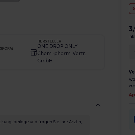
6
3
ink
HERSTELLER
ONE DROP ONLY
GSFORM
Chem.-pharm. Vertr.
GmbH
Ve
Wä
vor
Ap
kungsbeilage und fragen Sie Ihre Ärztin,