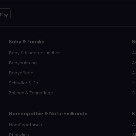
Baby & Familie
B
Baby & Kindergesundheit
A
Babynahrung
A
Babypflege
A
Schnuller & Co.
H
Zahnen & Zahnpflege
D
Homöopathie & Naturheilkunde
K
Homöopathisch
A
Pflanzlich
B