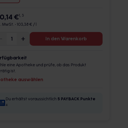
10,14 €
1, 3
l. MwSt. •
103,38 € / l
In den Warenkorb
rfügbarkeit
hle eine Apotheke und prüfe, ob das Produkt
rätig ist.
otheke auswählen
Du erhältst voraussichtlich
5 PAYBACK
Punkte
4