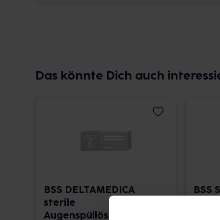
Das könnte Dich auch interessi
BSS DELTAMEDICA
BSS S
sterile
Auge
Augenspüllösung
15 ml •