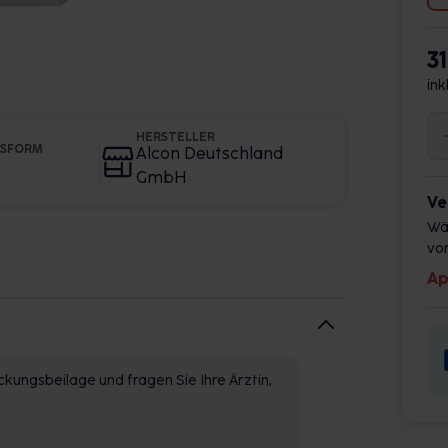
3
ink
HERSTELLER
GSFORM
Alcon Deutschland
GmbH
Ve
Wä
vor
Ap
kungsbeilage und fragen Sie Ihre Ärztin,