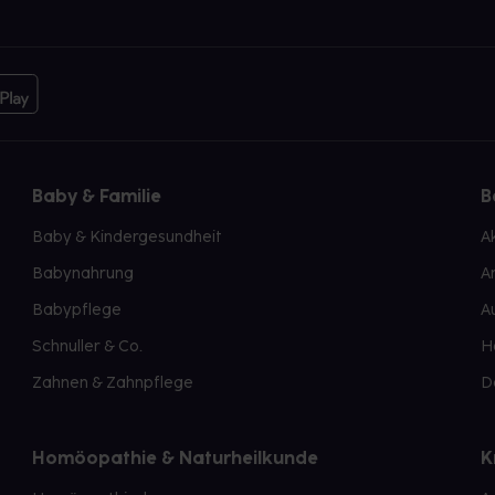
Baby & Familie
B
Baby & Kindergesundheit
A
Babynahrung
A
Babypflege
A
Schnuller & Co.
H
Zahnen & Zahnpflege
D
Homöopathie & Naturheilkunde
K