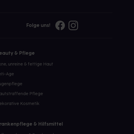
Folge uns!
eauty & Pflege
kne, unreine & fettige Haut
nti-Age
ugenpflege
autstraffende Pflege
ekorative Kosmetik
rankenpflege & Hilfsmittel