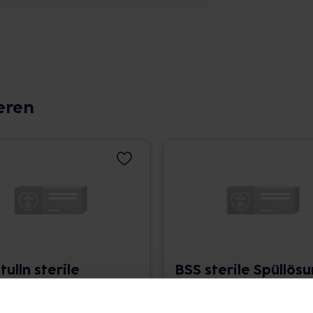
eren
tulln sterile
BSS sterile Spüllös
nspüllösung
6x500 ml • 123,02 € / l
 610,67 € / l