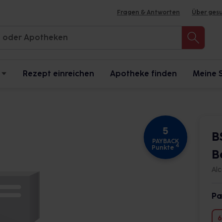
Fragen & Antworten
Über ges
Rezept einreichen
Apotheke finden
Meine 
5
B
PAYBACK
4
Punkte
B
Al
Pa
6