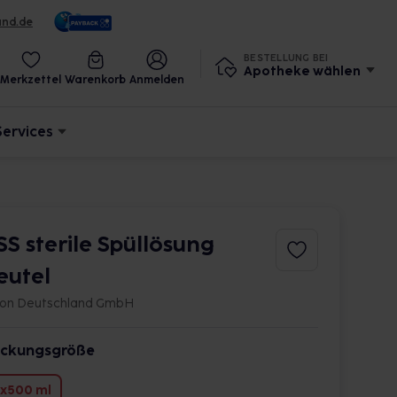
und.de
BESTELLUNG BEI
Apotheke wählen
Merkzettel
Warenkorb
Anmelden
Services
SS sterile Spüllösung
eutel
con Deutschland GmbH
ckungsgröße
x500 ml