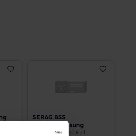
ung
SERAG BSS
Augenspüllösung
10x500 ml • 75,60 € / l