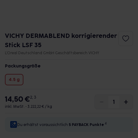
VICHY DERMABLEND korrigierender
Stick LSF 35
L'Oreal Deutschland GmbH Geschäftsbereich VICHY
Packungsgröße
4.5 g
14,50 €
2, 3
inkl. MwSt. •
3.222,22 € / kg
4
Du erhältst voraussichtlich
5 PAYBACK
Punkte