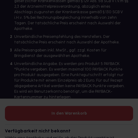
gesetzlicher Krankenkassen gemäß § 129 Abs. 5a SGB V i.V.m §§
2,3 der Arzneimittelpreisverordnung, abzüglich eines
Abschlags zugunsten der Krankenkasse gemäß § 130 SGB V
i.H.v. 5% bei Rechnungsbegleichung innerhalb von zehn
Tagen. Der tatsächliche Preis erscheint nach Auswahl der
Apotheke.
2
Unverbindliche Preisempfehlung des Herstellers. Der
tatsächliche Preis erscheint nach Auswahl der Apotheke.
3
Alle Preisangaben inkl. MwSt., ggf. zzgl. Kosten für
Bringdienst der ausgewählten Apotheke.
4
Unverbindliche Angabe. Es werden pro Produkt 5 PAYBACK
°Punkte vergeben. Es werden maximal 100 PAYBACK Punkte
pro Produkt ausgegeben. Eine Punktegutschrift erfolgt nur
für Produkte mit einem Einzelpreis ab 2 Euro. Für auf Rezept
abgegebene Artikel werden keine PAYBACK Punkte vergeben.
Es wird ein Benutzerkonto benötigt, um die PAYBACK-
Kartennummer zu hinterlegen.
In den Warenkorb
Betreiber des Portals und verantwortlich: gesund.de GmbH &
Co. KG, HRA 113699, Amtsgericht München
Verfügbarkeit nicht bekannt
© 2026 gesund.de GmbH & Co. KG