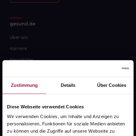
gesund.de
Über uns
Karriere
Newsletter
Barrierefreiheitserklärung
PAYBACK
Zustimmung
Details
Über Cookies
gesund-versorger.de
Sanitätshäuser
Diese Webseite verwendet Cookies
Datenschutz
Wir verwenden Cookies, um Inhalte und Anzeigen zu
personalisieren, Funktionen für soziale Medien anbieten
AGB
zu können und die Zugriffe auf unsere Webseite zu