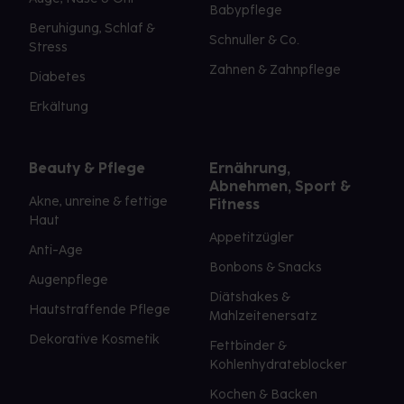
Babypflege
Beruhigung, Schlaf &
Schnuller & Co.
Stress
Zahnen & Zahnpflege
Diabetes
Erkältung
Beauty & Pflege
Ernährung,
Abnehmen, Sport &
Akne, unreine & fettige
Fitness
Haut
Appetitzügler
Anti-Age
Bonbons & Snacks
Augenpflege
Diätshakes &
Hautstraffende Pflege
Mahlzeitenersatz
Dekorative Kosmetik
Fettbinder &
Kohlenhydrateblocker
Kochen & Backen