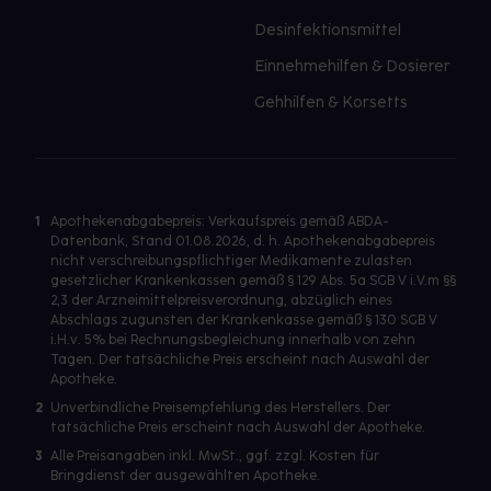
Desinfektionsmittel
Einnehmehilfen & Dosierer
Gehhilfen & Korsetts
1
Apothekenabgabepreis: Verkaufspreis gemäß ABDA-
Datenbank, Stand 01.08.2026, d. h. Apothekenabgabepreis
nicht verschreibungspflichtiger Medikamente zulasten
gesetzlicher Krankenkassen gemäß § 129 Abs. 5a SGB V i.V.m §§
2,3 der Arzneimittelpreisverordnung, abzüglich eines
Abschlags zugunsten der Krankenkasse gemäß § 130 SGB V
i.H.v. 5% bei Rechnungsbegleichung innerhalb von zehn
Tagen. Der tatsächliche Preis erscheint nach Auswahl der
Apotheke.
2
Unverbindliche Preisempfehlung des Herstellers. Der
tatsächliche Preis erscheint nach Auswahl der Apotheke.
3
Alle Preisangaben inkl. MwSt., ggf. zzgl. Kosten für
Bringdienst der ausgewählten Apotheke.