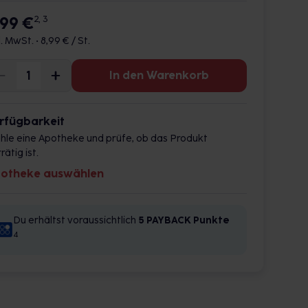
,99 €
2, 3
l. MwSt. •
8,99 € / St.
In den Warenkorb
rfügbarkeit
hle eine Apotheke und prüfe, ob das Produkt
rätig ist.
otheke auswählen
Du erhältst voraussichtlich
5 PAYBACK
Punkte
4