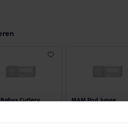
eren
Babys Cutlery
MAM Pod Junge
7,79 € / St.
1 St. • 8,99 € / St.
angaben und Details
Pflichtangaben und Details
€
8,99
€
2, 3
2, 3