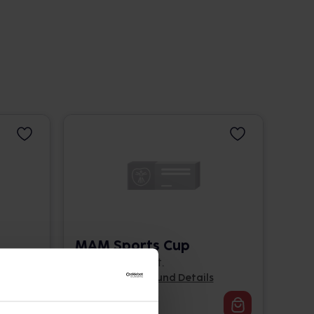
MAM Sports Cup
1 St. • 9,99 € / St.
Pflichtangaben und Details
9,99
€
2, 3