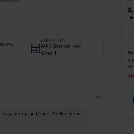
8
ink
HERSTELLER
GSFORM
MAM Babyartikel
Ve
GmbH
Wä
vor
Ap
kungsbeilage und fragen Sie Ihre Ärztin,