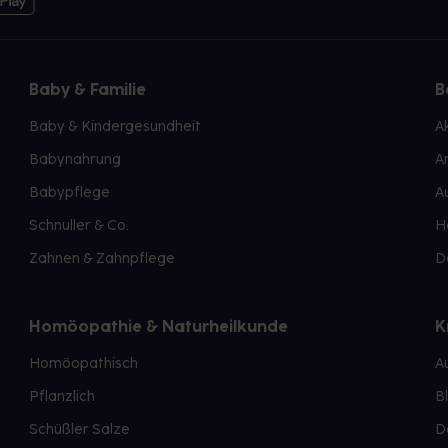
Baby & Familie
B
Baby & Kindergesundheit
A
Babynahrung
A
Babypflege
A
Schnuller & Co.
H
Zahnen & Zahnpflege
D
Homöopathie & Naturheilkunde
K
Homöopathisch
A
Pflanzlich
B
Schüßler Salze
D