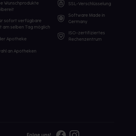
te Wunschprodukte
SSL-Verschlüsselung
lbereit
Software Made in
ür sofort verfügbare
Germany
st am selben Tag möglich
ISO-zertifiziertes
 der Apotheke
Rechenzentrum
ahl an Apotheken
Folge uns!