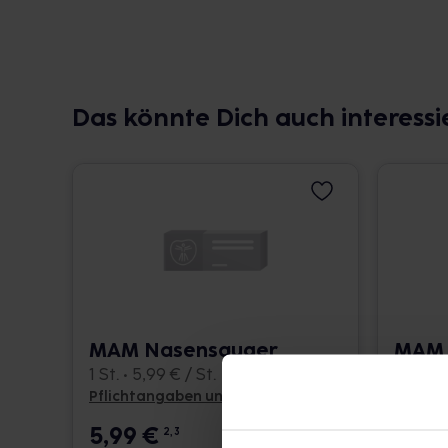
Das könnte Dich auch interessi
MAM Nasensauger
MAM 
1 St. • 5,99 € / St.
1 St. • 
Pflichtangaben und Details
Pflicht
5,99
€
7,79
2, 3