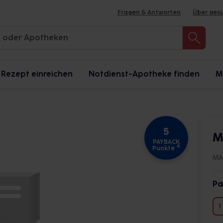
Fragen & Antworten
Über ges
Rezept einreichen
Notdienst-Apotheke finden
M
5
M
PAYBACK
4
Punkte
MA
Pa
1