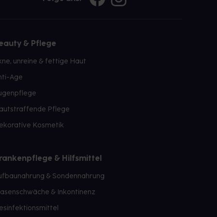
eauty & Pflege
kne, unreine & fettige Haut
nti-Age
ugenpflege
autstraffende Pflege
ekorative Kosmetik
rankenpflege & Hilfsmittel
ufbaunahrung & Sondennahrung
lasenschwäche & Inkontinenz
esinfektionsmittel