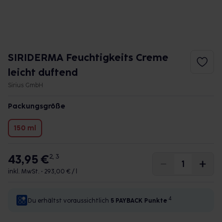
SIRIDERMA Feuchtigkeits Creme
leicht duftend
Sirius GmbH
Packungsgröße
150 ml
43,95 €
2, 3
inkl. MwSt. •
293,00 € / l
4
Du erhältst voraussichtlich
5 PAYBACK
Punkte