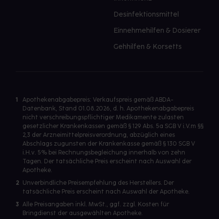
Desinfektionsmittel
Einnehmehilfen & Dosierer
Gehhilfen & Korsetts
1
Apothekenabgabepreis: Verkaufspreis gemäß ABDA-
Datenbank, Stand 01.08.2026, d. h. Apothekenabgabepreis
nicht verschreibungspflichtiger Medikamente zulasten
gesetzlicher Krankenkassen gemäß § 129 Abs. 5a SGB V i.V.m §§
2,3 der Arzneimittelpreisverordnung, abzüglich eines
Abschlags zugunsten der Krankenkasse gemäß § 130 SGB V
i.H.v. 5% bei Rechnungsbegleichung innerhalb von zehn
Tagen. Der tatsächliche Preis erscheint nach Auswahl der
Apotheke.
2
Unverbindliche Preisempfehlung des Herstellers. Der
tatsächliche Preis erscheint nach Auswahl der Apotheke.
3
Alle Preisangaben inkl. MwSt., ggf. zzgl. Kosten für
Bringdienst der ausgewählten Apotheke.