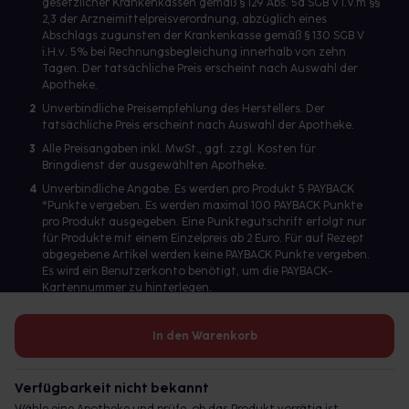
gesetzlicher Krankenkassen gemäß § 129 Abs. 5a SGB V i.V.m §§
2,3 der Arzneimittelpreisverordnung, abzüglich eines
Abschlags zugunsten der Krankenkasse gemäß § 130 SGB V
i.H.v. 5% bei Rechnungsbegleichung innerhalb von zehn
Tagen. Der tatsächliche Preis erscheint nach Auswahl der
Apotheke.
2
Unverbindliche Preisempfehlung des Herstellers. Der
tatsächliche Preis erscheint nach Auswahl der Apotheke.
3
Alle Preisangaben inkl. MwSt., ggf. zzgl. Kosten für
Bringdienst der ausgewählten Apotheke.
4
Unverbindliche Angabe. Es werden pro Produkt 5 PAYBACK
°Punkte vergeben. Es werden maximal 100 PAYBACK Punkte
pro Produkt ausgegeben. Eine Punktegutschrift erfolgt nur
für Produkte mit einem Einzelpreis ab 2 Euro. Für auf Rezept
abgegebene Artikel werden keine PAYBACK Punkte vergeben.
Es wird ein Benutzerkonto benötigt, um die PAYBACK-
Kartennummer zu hinterlegen.
In den Warenkorb
Betreiber des Portals und verantwortlich: gesund.de GmbH &
Co. KG, HRA 113699, Amtsgericht München
Verfügbarkeit nicht bekannt
© 2026 gesund.de GmbH & Co. KG