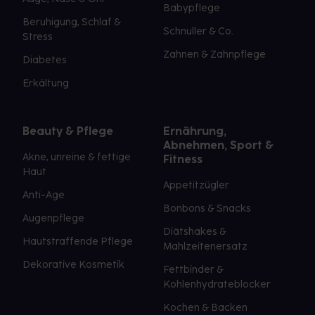
Babypflege
Beruhigung, Schlaf &
Schnuller & Co.
Stress
Zahnen & Zahnpflege
Diabetes
Erkältung
Beauty & Pflege
Ernährung,
Abnehmen, Sport &
Akne, unreine & fettige
Fitness
Haut
Appetitzügler
Anti-Age
Bonbons & Snacks
Augenpflege
Diätshakes &
Hautstraffende Pflege
Mahlzeitenersatz
Dekorative Kosmetik
Fettbinder &
Kohlenhydrateblocker
Kochen & Backen