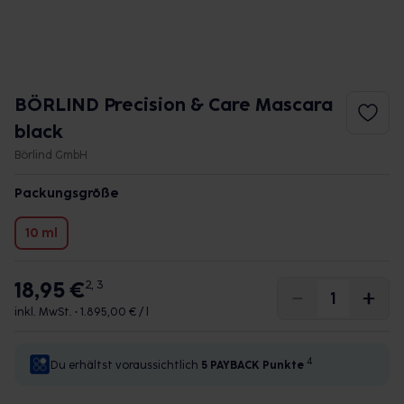
BÖRLIND Precision & Care Mascara
black
Börlind GmbH
Packungsgröße
10 ml
18,95 €
2, 3
inkl. MwSt. •
1.895,00 € / l
4
Du erhältst voraussichtlich
5 PAYBACK
Punkte