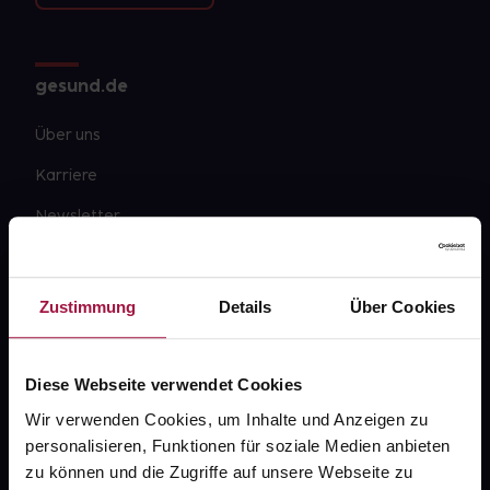
gesund.de
Über uns
Karriere
Newsletter
Barrierefreiheitserklärung
PAYBACK
Zustimmung
Details
Über Cookies
gesund-versorger.de
Sanitätshäuser
Diese Webseite verwendet Cookies
Datenschutz
Wir verwenden Cookies, um Inhalte und Anzeigen zu
personalisieren, Funktionen für soziale Medien anbieten
AGB
zu können und die Zugriffe auf unsere Webseite zu