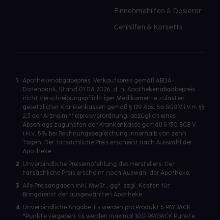
Einnehmehilfen & Dosierer
Gehhilfen & Korsetts
1
Apothekenabgabepreis: Verkaufspreis gemäß ABDA-
Datenbank, Stand 01.08.2026, d. h. Apothekenabgabepreis
nicht verschreibungspflichtiger Medikamente zulasten
gesetzlicher Krankenkassen gemäß § 129 Abs. 5a SGB V i.V.m §§
2,3 der Arzneimittelpreisverordnung, abzüglich eines
Abschlags zugunsten der Krankenkasse gemäß § 130 SGB V
i.H.v. 5% bei Rechnungsbegleichung innerhalb von zehn
Tagen. Der tatsächliche Preis erscheint nach Auswahl der
Apotheke.
2
Unverbindliche Preisempfehlung des Herstellers. Der
tatsächliche Preis erscheint nach Auswahl der Apotheke.
3
Alle Preisangaben inkl. MwSt., ggf. zzgl. Kosten für
Bringdienst der ausgewählten Apotheke.
4
Unverbindliche Angabe. Es werden pro Produkt 5 PAYBACK
°Punkte vergeben. Es werden maximal 100 PAYBACK Punkte