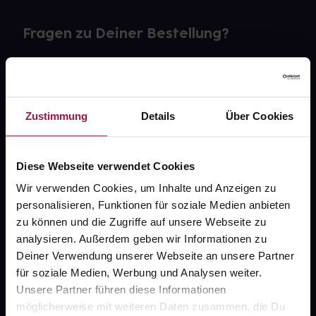
Fragen zu Deiner Bestellung?
Kontakt
FAQ
Zustimmung
Details
Über Cookies
Widerrufsformular
Diese Webseite verwendet Cookies
Wir verwenden Cookies, um Inhalte und Anzeigen zu
personalisieren, Funktionen für soziale Medien anbieten
gesund.de
zu können und die Zugriffe auf unsere Webseite zu
analysieren. Außerdem geben wir Informationen zu
Über uns
Deiner Verwendung unserer Webseite an unsere Partner
Karriere
für soziale Medien, Werbung und Analysen weiter.
Unsere Partner führen diese Informationen
Newsletter
möglicherweise mit weiteren Daten zusammen, die Du