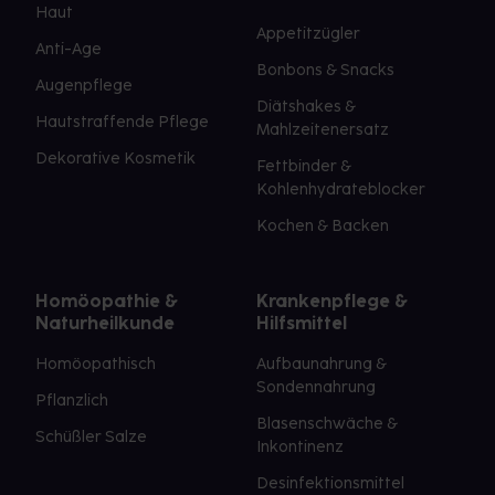
Haut
Appetitzügler
Anti-Age
Bonbons & Snacks
Augenpflege
Diätshakes &
Hautstraffende Pflege
Mahlzeitenersatz
Dekorative Kosmetik
Fettbinder &
Kohlenhydrateblocker
Kochen & Backen
Homöopathie &
Krankenpflege &
Naturheilkunde
Hilfsmittel
Homöopathisch
Aufbaunahrung &
Sondennahrung
Pflanzlich
Blasenschwäche &
Schüßler Salze
Inkontinenz
Desinfektionsmittel