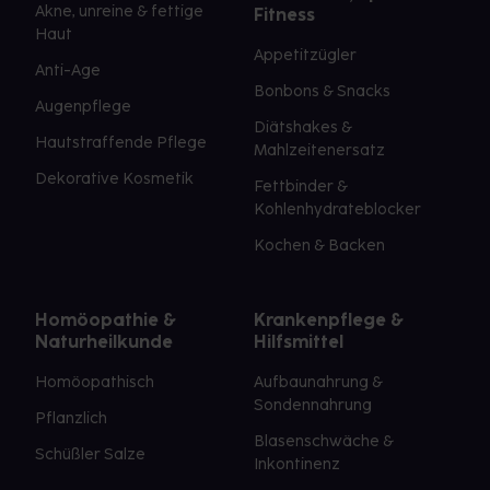
Akne, unreine & fettige
Fitness
Haut
Appetitzügler
Anti-Age
Bonbons & Snacks
Augenpflege
Diätshakes &
Hautstraffende Pflege
Mahlzeitenersatz
Dekorative Kosmetik
Fettbinder &
Kohlenhydrateblocker
Kochen & Backen
Homöopathie &
Krankenpflege &
Naturheilkunde
Hilfsmittel
Homöopathisch
Aufbaunahrung &
Sondennahrung
Pflanzlich
Blasenschwäche &
Schüßler Salze
Inkontinenz