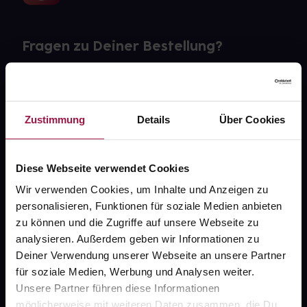
Fragen zu Deiner Bestellung?
Kontakt
FAQ
Zustimmung
Details
Über Cookies
Widerrufsformular
Diese Webseite verwendet Cookies
Wir verwenden Cookies, um Inhalte und Anzeigen zu
personalisieren, Funktionen für soziale Medien anbieten
gesund.de
zu können und die Zugriffe auf unsere Webseite zu
analysieren. Außerdem geben wir Informationen zu
Über uns
Deiner Verwendung unserer Webseite an unsere Partner
Karriere
für soziale Medien, Werbung und Analysen weiter.
Unsere Partner führen diese Informationen
Newsletter
möglicherweise mit weiteren Daten zusammen, die Du