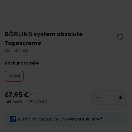
BÖRLIND system absolute
Tagescreme
Börlind GmbH
Packungsgröße
50 ml
67,95 €
2, 3
inkl. MwSt. •
1.359,00 € / l
4
Du erhältst voraussichtlich
5 PAYBACK
Punkte