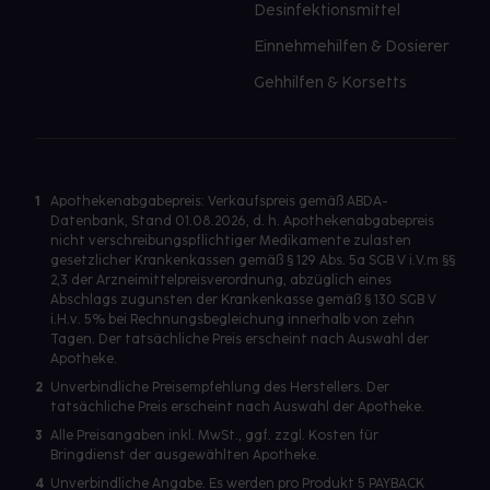
Desinfektionsmittel
Einnehmehilfen & Dosierer
Gehhilfen & Korsetts
1
Apothekenabgabepreis: Verkaufspreis gemäß ABDA-
Datenbank, Stand 01.08.2026, d. h. Apothekenabgabepreis
nicht verschreibungspflichtiger Medikamente zulasten
gesetzlicher Krankenkassen gemäß § 129 Abs. 5a SGB V i.V.m §§
2,3 der Arzneimittelpreisverordnung, abzüglich eines
Abschlags zugunsten der Krankenkasse gemäß § 130 SGB V
i.H.v. 5% bei Rechnungsbegleichung innerhalb von zehn
Tagen. Der tatsächliche Preis erscheint nach Auswahl der
Apotheke.
2
Unverbindliche Preisempfehlung des Herstellers. Der
tatsächliche Preis erscheint nach Auswahl der Apotheke.
3
Alle Preisangaben inkl. MwSt., ggf. zzgl. Kosten für
Bringdienst der ausgewählten Apotheke.
4
Unverbindliche Angabe. Es werden pro Produkt 5 PAYBACK