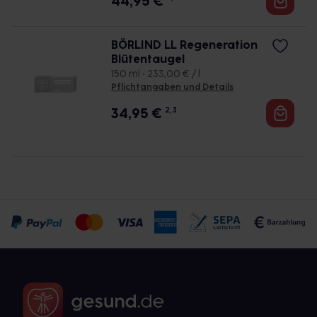
44,95
€
BÖRLIND LL Regeneration
Blütentaugel
150 ml • 233,00 € / l
Pflichtangaben und Details
34,95
€
2, 3