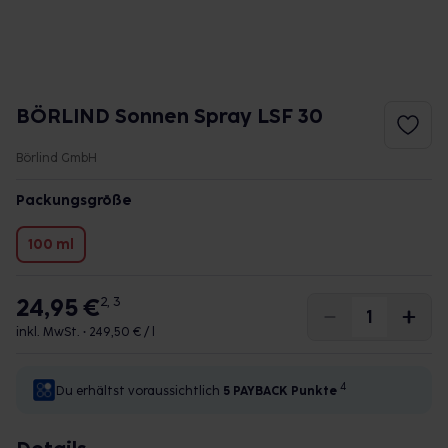
BÖRLIND Sonnen Spray LSF 30
Börlind GmbH
Packungsgröße
100 ml
24,95 €
2, 3
inkl. MwSt. •
249,50 € / l
4
Du erhältst voraussichtlich
5 PAYBACK
Punkte