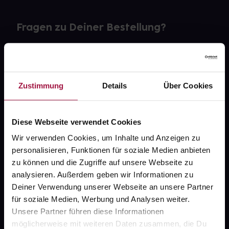
Fragen zu Deiner Bestellung?
Kontakt
FAQ
Zustimmung
Details
Über Cookies
Widerrufsformular
Diese Webseite verwendet Cookies
Wir verwenden Cookies, um Inhalte und Anzeigen zu
personalisieren, Funktionen für soziale Medien anbieten
gesund.de
zu können und die Zugriffe auf unsere Webseite zu
analysieren. Außerdem geben wir Informationen zu
Über uns
Deiner Verwendung unserer Webseite an unsere Partner
Karriere
für soziale Medien, Werbung und Analysen weiter.
Unsere Partner führen diese Informationen
Newsletter
möglicherweise mit weiteren Daten zusammen, die Du