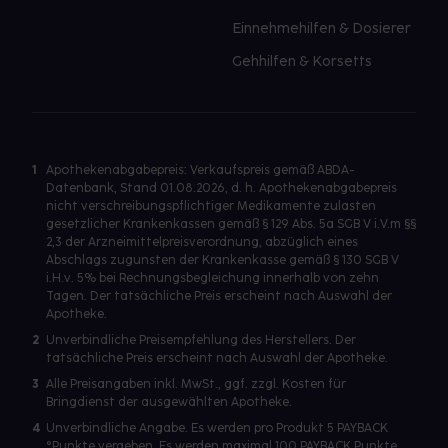
Einnehmehilfen & Dosierer
Gehhilfen & Korsetts
1
Apothekenabgabepreis: Verkaufspreis gemäß ABDA-
Datenbank, Stand 01.08.2026, d. h. Apothekenabgabepreis
nicht verschreibungspflichtiger Medikamente zulasten
gesetzlicher Krankenkassen gemäß § 129 Abs. 5a SGB V i.V.m §§
2,3 der Arzneimittelpreisverordnung, abzüglich eines
Abschlags zugunsten der Krankenkasse gemäß § 130 SGB V
i.H.v. 5% bei Rechnungsbegleichung innerhalb von zehn
Tagen. Der tatsächliche Preis erscheint nach Auswahl der
Apotheke.
2
Unverbindliche Preisempfehlung des Herstellers. Der
tatsächliche Preis erscheint nach Auswahl der Apotheke.
3
Alle Preisangaben inkl. MwSt., ggf. zzgl. Kosten für
Bringdienst der ausgewählten Apotheke.
4
Unverbindliche Angabe. Es werden pro Produkt 5 PAYBACK
°Punkte vergeben. Es werden maximal 100 PAYBACK Punkte