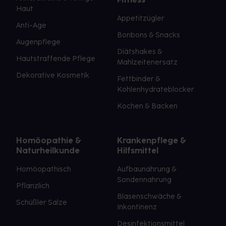
Haut
Appetitzügler
Anti-Age
Bonbons & Snacks
Augenpflege
Diätshakes &
Hautstraffende Pflege
Mahlzeitenersatz
Dekorative Kosmetik
Fettbinder &
Kohlenhydrateblocker
Kochen & Backen
Homöopathie &
Krankenpflege &
Naturheilkunde
Hilfsmittel
Homöopathisch
Aufbaunahrung &
Sondennahrung
Pflanzlich
Blasenschwäche &
Schüßler Salze
Inkontinenz
Desinfektionsmittel