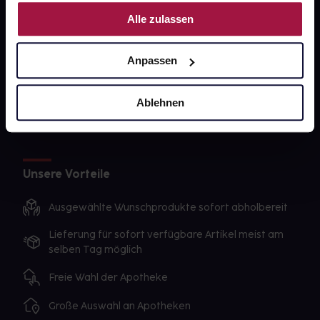
Nutzung der Dienste gesammelt haben.
gesund-versorger.de
Alle zulassen
Sanitätshäuser
Anpassen
Datenschutz
AGB
Ablehnen
Impressum
Unsere Vorteile
Ausgewählte Wunschprodukte sofort abholbereit
Lieferung für sofort verfügbare Artikel meist am
selben Tag möglich
Freie Wahl der Apotheke
Große Auswahl an Apotheken