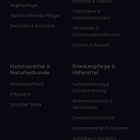
Bonbons & Snacks
Augenpflege
Diätshakes &
Hautstraffende Pflege
Mahlzeitenersatz
Dekorative Kosmetik
Fettbinder &
Kohlenhydrateblocker
Kochen & Backen
Homöopathie &
Krankenpflege &
Naturheilkunde
Hilfsmittel
Homöopathisch
Aufbaunahrung &
Sondennahrung
Pflanzlich
Blasenschwäche &
Schüßler Salze
Inkontinenz
Desinfektionsmittel
Einnehmehilfen & Dosierer
Gehhilfen & Korsetts