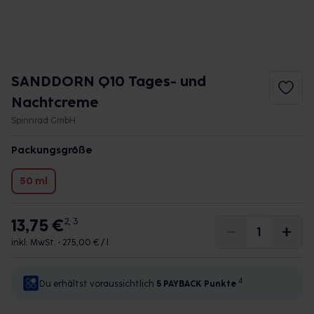
SANDDORN Q10 Tages- und
Nachtcreme
Spinnrad GmbH
Packungsgröße
50 ml
13,75 €
2, 3
inkl. MwSt. •
275,00 € / l
4
Du erhältst voraussichtlich
5 PAYBACK
Punkte