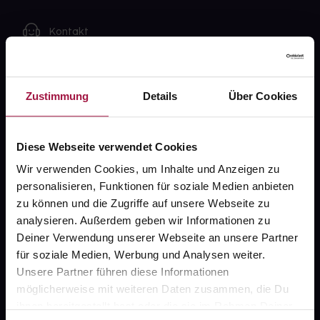
Kontakt
FAQ
Zustimmung
Details
Über Cookies
Widerrufsformular
Diese Webseite verwendet Cookies
gesund.de
Wir verwenden Cookies, um Inhalte und Anzeigen zu
personalisieren, Funktionen für soziale Medien anbieten
Über uns
zu können und die Zugriffe auf unsere Webseite zu
analysieren. Außerdem geben wir Informationen zu
Karriere
Deiner Verwendung unserer Webseite an unsere Partner
Newsletter
für soziale Medien, Werbung und Analysen weiter.
Unsere Partner führen diese Informationen
Barrierefreiheitserklärung
möglicherweise mit weiteren Daten zusammen, die Du
PAYBACK
ihnen bereitgestellt hast oder die sie im Rahmen Deiner