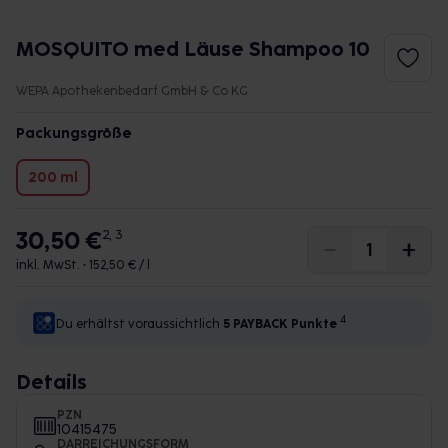
MOSQUITO med Läuse Shampoo 10
WEPA Apothekenbedarf GmbH & Co KG
Packungsgröße
200 ml
30,50 €
2, 3
inkl. MwSt. •
152,50 € / l
4
Du erhältst voraussichtlich
5 PAYBACK
Punkte
Details
PZN
10415475
DARREICHUNGSFORM