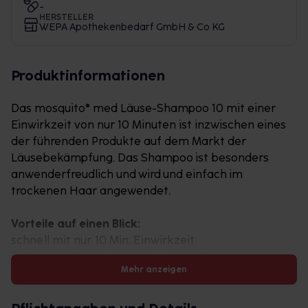
-
HERSTELLER
WEPA Apothekenbedarf GmbH & Co KG
Produktinformationen
Das mosquito® med Läuse-Shampoo 10 mit einer
Einwirkzeit von nur 10 Minuten ist inzwischen eines
der führenden Produkte auf dem Markt der
Läusebekämpfung. Das Shampoo ist besonders
anwenderfreudlich und wird und einfach im
trockenen Haar angewendet.
Vorteile auf einen Blick:
schnell mit nur 10 Min. Einwirkzeit
einfach - auf das trockene Haar auftragen,
Mehr anzeigen
einwirken lassen, mit Wasser aufschäumen und
danach gründlich ausspülen
es ist kein mehrfaches auswaschen der Haare