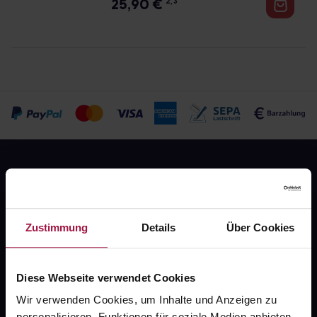
25,90
€
2, 3
Zustimmung
Details
Über Cookies
Fragen zu Deiner Bestellung?
Diese Webseite verwendet Cookies
Kontakt
Wir verwenden Cookies, um Inhalte und Anzeigen zu
personalisieren, Funktionen für soziale Medien anbieten