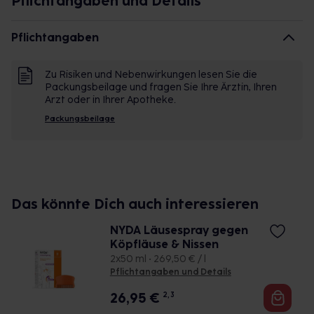
Pflichtangaben und Details
notwendig (da kein Ölfilm vorhanden wie z.B. bei
dimeticonhalten Produkten)
Pflichtangaben
praktisch in der Anwendung - mit Applikator
angenehmer, neutraler Geruch
Zu Risiken und Nebenwirkungen lesen Sie die
Wirksamkeit in deutscher klinischer Studie bestätigt
Packungsbeilage und fragen Sie Ihre Ärztin, Ihren
Dermatologisch getestet
Arzt oder in Ihrer Apotheke.
für Kinder bis 12 Jahren auch auf Rezept möglich
Packungsbeilage
viele hilfreiche Tipps unter www.mosquito-Läuse.de
Das könnte Dich auch interessieren
NYDA Läusespray gegen
Köpfläuse & Nissen
2x50 ml • 269,50 € / l
Pflichtangaben und Details
26,95
€
2, 3