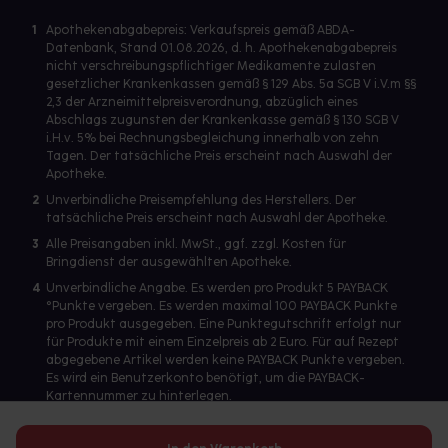
1
Apothekenabgabepreis: Verkaufspreis gemäß ABDA-
Datenbank, Stand 01.08.2026, d. h. Apothekenabgabepreis
nicht verschreibungspflichtiger Medikamente zulasten
gesetzlicher Krankenkassen gemäß § 129 Abs. 5a SGB V i.V.m §§
2,3 der Arzneimittelpreisverordnung, abzüglich eines
Abschlags zugunsten der Krankenkasse gemäß § 130 SGB V
i.H.v. 5% bei Rechnungsbegleichung innerhalb von zehn
Tagen. Der tatsächliche Preis erscheint nach Auswahl der
Apotheke.
2
Unverbindliche Preisempfehlung des Herstellers. Der
tatsächliche Preis erscheint nach Auswahl der Apotheke.
3
Alle Preisangaben inkl. MwSt., ggf. zzgl. Kosten für
Bringdienst der ausgewählten Apotheke.
4
Unverbindliche Angabe. Es werden pro Produkt 5 PAYBACK
°Punkte vergeben. Es werden maximal 100 PAYBACK Punkte
pro Produkt ausgegeben. Eine Punktegutschrift erfolgt nur
für Produkte mit einem Einzelpreis ab 2 Euro. Für auf Rezept
abgegebene Artikel werden keine PAYBACK Punkte vergeben.
Es wird ein Benutzerkonto benötigt, um die PAYBACK-
Kartennummer zu hinterlegen.