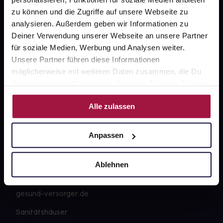
FAQ
zu können und die Zugriffe auf unsere Webseite zu
analysieren. Außerdem geben wir Informationen zu
Widerrufsformular
Deiner Verwendung unserer Webseite an unsere Partner
für soziale Medien, Werbung und Analysen weiter.
Unsere Partner führen diese Informationen
möglicherweise mit weiteren Daten zusammen, die Du
gesund.de
ihnen bereitgestellt hast oder die sie im Rahmen Deiner
Nutzung der Dienste gesammelt haben.
Über uns
Alle zulassen
Karriere
Anpassen
Newsletter
Barrierefreiheitserklärung
Ablehnen
PAYBACK
gesund-versorger.de
Sanitätshäuser