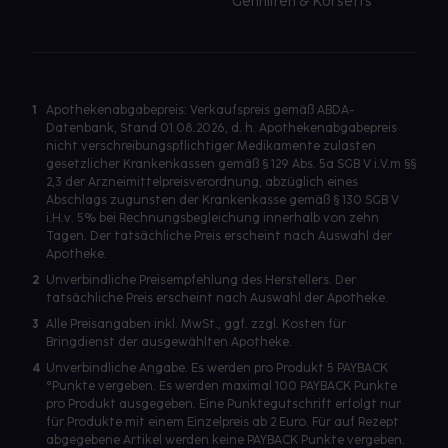
Gehhilfen & Korsetts
1
Apothekenabgabepreis: Verkaufspreis gemäß ABDA-
Datenbank, Stand 01.08.2026, d. h. Apothekenabgabepreis
nicht verschreibungspflichtiger Medikamente zulasten
gesetzlicher Krankenkassen gemäß § 129 Abs. 5a SGB V i.V.m §§
2,3 der Arzneimittelpreisverordnung, abzüglich eines
Abschlags zugunsten der Krankenkasse gemäß § 130 SGB V
i.H.v. 5% bei Rechnungsbegleichung innerhalb von zehn
Tagen. Der tatsächliche Preis erscheint nach Auswahl der
Apotheke.
2
Unverbindliche Preisempfehlung des Herstellers. Der
tatsächliche Preis erscheint nach Auswahl der Apotheke.
3
Alle Preisangaben inkl. MwSt., ggf. zzgl. Kosten für
Bringdienst der ausgewählten Apotheke.
4
Unverbindliche Angabe. Es werden pro Produkt 5 PAYBACK
°Punkte vergeben. Es werden maximal 100 PAYBACK Punkte
pro Produkt ausgegeben. Eine Punktegutschrift erfolgt nur
für Produkte mit einem Einzelpreis ab 2 Euro. Für auf Rezept
abgegebene Artikel werden keine PAYBACK Punkte vergeben.