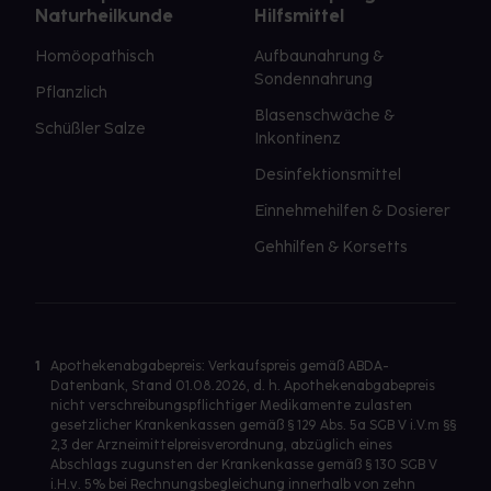
Naturheilkunde
Hilfsmittel
Homöopathisch
Aufbaunahrung &
Sondennahrung
Pflanzlich
Blasenschwäche &
Schüßler Salze
Inkontinenz
Desinfektionsmittel
Einnehmehilfen & Dosierer
Gehhilfen & Korsetts
1
Apothekenabgabepreis: Verkaufspreis gemäß ABDA-
Datenbank, Stand 01.08.2026, d. h. Apothekenabgabepreis
nicht verschreibungspflichtiger Medikamente zulasten
gesetzlicher Krankenkassen gemäß § 129 Abs. 5a SGB V i.V.m §§
2,3 der Arzneimittelpreisverordnung, abzüglich eines
Abschlags zugunsten der Krankenkasse gemäß § 130 SGB V
i.H.v. 5% bei Rechnungsbegleichung innerhalb von zehn