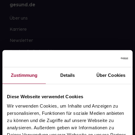
gesund.de
Über uns
Karriere
Newsletter
Barrierefreiheitserklärung
PAYBACK
gesund-versorger.de
Zustimmung
Details
Über Cookies
Sanitätshäuser
Datenschutz
Diese Webseite verwendet Cookies
Wir verwenden Cookies, um Inhalte und Anzeigen zu
AGB
personalisieren, Funktionen für soziale Medien anbieten
Impressum
zu können und die Zugriffe auf unsere Webseite zu
analysieren. Außerdem geben wir Informationen zu
Deiner Verwendung unserer Webseite an unsere Partner