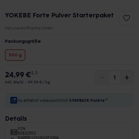
YOKEBE Forte Pulver Starterpaket
Naturwohl Pharma GmbH
Packungsgröße
500 g
24,99 €
2, 3
inkl. MwSt. •
49,98 € / kg
4
Du erhältst voraussichtlich
5 PAYBACK
Punkte
Details
PZN
10822192
DARREICHUNGSFORM