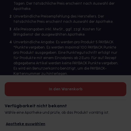
Tagen. Der tatsächliche Preis erscheint nach Auswahl der
Apotheke.
2
Unverbindliche Preisempfehlung des Herstellers. Der
tatsächliche Preis erscheint nach Auswahl der Apotheke.
3
Alle Preisangaben inkl. MwSt., ggf. zzgl. Kosten für
Bringdienst der ausgewählten Apotheke.
4
Unverbindliche Angabe. Es werden pro Produkt 5 PAYBACK
°Punkte vergeben. Es werden maximal 100 PAYBACK Punkte
pro Produkt ausgegeben. Eine Punktegutschrift erfolgt nur
für Produkte mit einem Einzelpreis ab 2 Euro. Für auf Rezept
abgegebene Artikel werden keine PAYBACK Punkte vergeben.
Es wird ein Benutzerkonto benötigt, um die PAYBACK-
Kartennummer zu hinterlegen.
In den Warenkorb
Betreiber des Portals und verantwortlich: gesund.de GmbH &
Co. KG, HRA 113699, Amtsgericht München
Verfügbarkeit nicht bekannt
© 2026 gesund.de GmbH & Co. KG
Wähle eine Apotheke und prüfe, ob das Produkt vorrätig ist.
Apotheke auswählen