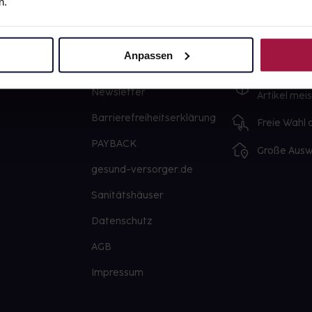
n.
gesund.de
Unsere Vorteil
Über uns
Ausgewähl
Anpassen
sofort abho
Karriere
Lieferung f
Newsletter
Artikel mei
Barrierefreiheitserklärung
Freie Wahl
PAYBACK
Große Ausw
gesund-versorger.de
Sanitätshäuser
Datenschutz
AGB
Impressum