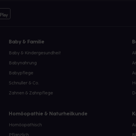
Baby & Familie
B
Baby & Kindergesundheit
A
Babynahrung
A
Babypflege
A
Schnuller & Co.
H
Zahnen & Zahnpflege
D
Homöopathie & Naturheilkunde
K
Homöopathisch
A
Pflanzlich
B