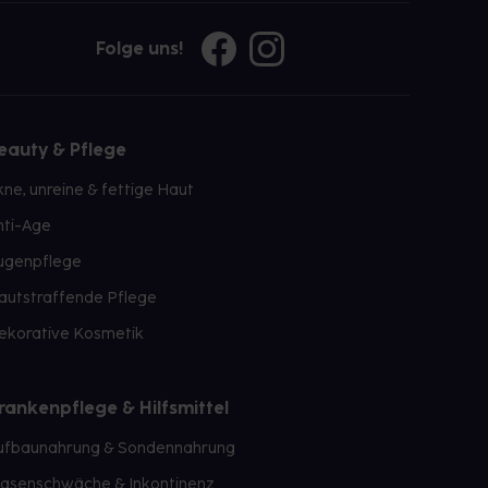
Folge uns!
eauty & Pflege
kne, unreine & fettige Haut
nti-Age
ugenpflege
autstraffende Pflege
ekorative Kosmetik
rankenpflege & Hilfsmittel
ufbaunahrung & Sondennahrung
lasenschwäche & Inkontinenz