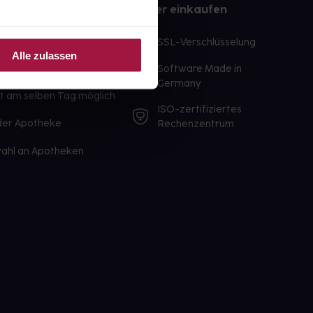
e
Sicher einkaufen
te Wunschprodukte
SSL-Verschlüsselung
Alle zulassen
lbereit
Software Made in
ür sofort verfügbare
Germany
st am selben Tag möglich
ISO-zertifiziertes
 der Apotheke
Rechenzentrum
ahl an Apotheken