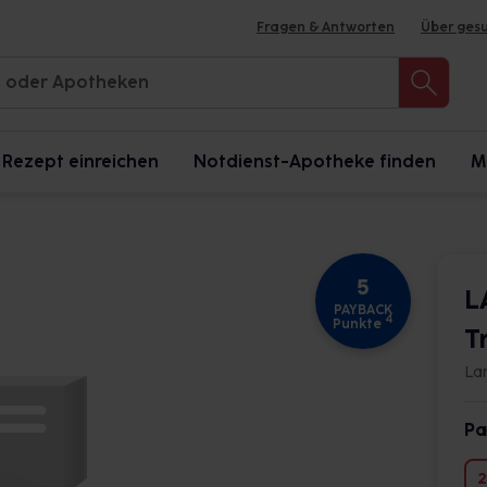
Fragen & Antworten
Über ges
Rezept einreichen
Notdienst-Apotheke finden
M
5
L
PAYBACK
4
Punkte
T
La
Pa
2