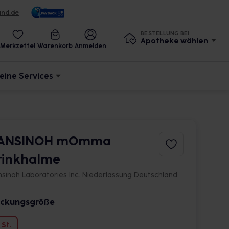
und.de
BESTELLUNG BEI
Apotheke wählen
Merkzettel
Warenkorb
Anmelden
eine Services
ANSINOH mOmma
rinkhalme
nsinoh Laboratories Inc. Niederlassung Deutschland
ckungsgröße
 St.