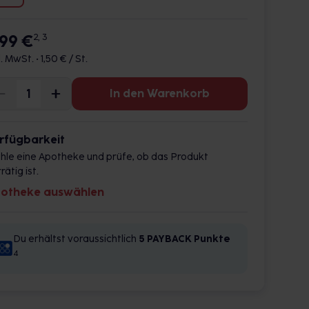
,99 €
2, 3
l. MwSt. •
1,50 € / St.
In den Warenkorb
rfügbarkeit
hle eine Apotheke und prüfe, ob das Produkt
rätig ist.
otheke auswählen
Du erhältst voraussichtlich
5 PAYBACK
Punkte
4