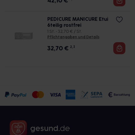
42,10
€
PEDICURE MANICURE Etui
6teilig rostfrei
1 St. • 32,70 € / St.
Pflichtangaben und Details
32,70
€
2, 3