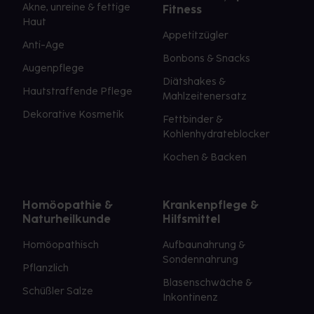
Akne, unreine & fettige
Fitness
Haut
Appetitzügler
Anti-Age
Bonbons & Snacks
Augenpflege
Diätshakes &
Hautstraffende Pflege
Mahlzeitenersatz
Dekorative Kosmetik
Fettbinder &
Kohlenhydrateblocker
Kochen & Backen
Homöopathie &
Krankenpflege &
Naturheilkunde
Hilfsmittel
Homöopathisch
Aufbaunahrung &
Sondennahrung
Pflanzlich
Blasenschwäche &
Schüßler Salze
Inkontinenz