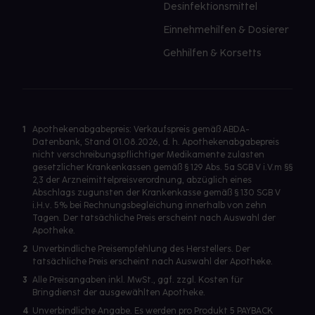
Desinfektionsmittel
Einnehmehilfen & Dosierer
Gehhilfen & Korsetts
1
Apothekenabgabepreis: Verkaufspreis gemäß ABDA-
Datenbank, Stand 01.08.2026, d. h. Apothekenabgabepreis
nicht verschreibungspflichtiger Medikamente zulasten
gesetzlicher Krankenkassen gemäß § 129 Abs. 5a SGB V i.V.m §§
2,3 der Arzneimittelpreisverordnung, abzüglich eines
Abschlags zugunsten der Krankenkasse gemäß § 130 SGB V
i.H.v. 5% bei Rechnungsbegleichung innerhalb von zehn
Tagen. Der tatsächliche Preis erscheint nach Auswahl der
Apotheke.
2
Unverbindliche Preisempfehlung des Herstellers. Der
tatsächliche Preis erscheint nach Auswahl der Apotheke.
3
Alle Preisangaben inkl. MwSt., ggf. zzgl. Kosten für
Bringdienst der ausgewählten Apotheke.
4
Unverbindliche Angabe. Es werden pro Produkt 5 PAYBACK