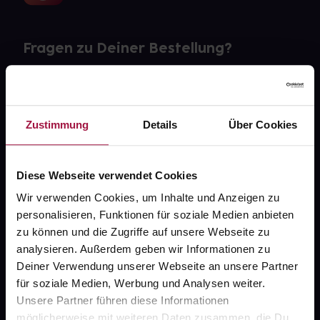
Fragen zu Deiner Bestellung?
Kontakt
FAQ
Zustimmung
Details
Über Cookies
Widerrufsformular
Diese Webseite verwendet Cookies
Wir verwenden Cookies, um Inhalte und Anzeigen zu
personalisieren, Funktionen für soziale Medien anbieten
gesund.de
zu können und die Zugriffe auf unsere Webseite zu
analysieren. Außerdem geben wir Informationen zu
Über uns
Deiner Verwendung unserer Webseite an unsere Partner
Karriere
für soziale Medien, Werbung und Analysen weiter.
Unsere Partner führen diese Informationen
Newsletter
möglicherweise mit weiteren Daten zusammen, die Du