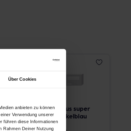
Über Cookies
 Medien anbieten zu können
Interprox plus super
 Deiner Verwendung unserer
conical, dunkelblau
r führen diese Informationen
(Blister)
e im Rahmen Deiner Nutzung