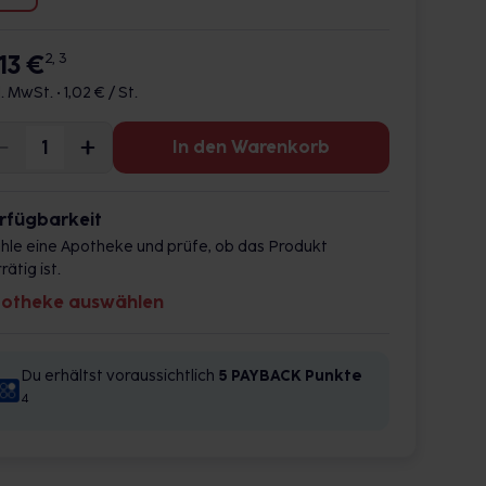
13 €
2, 3
l. MwSt. •
1,02 € / St.
In den Warenkorb
rfügbarkeit
hle eine Apotheke und prüfe, ob das Produkt
rätig ist.
otheke auswählen
Du erhältst voraussichtlich
5 PAYBACK
Punkte
4