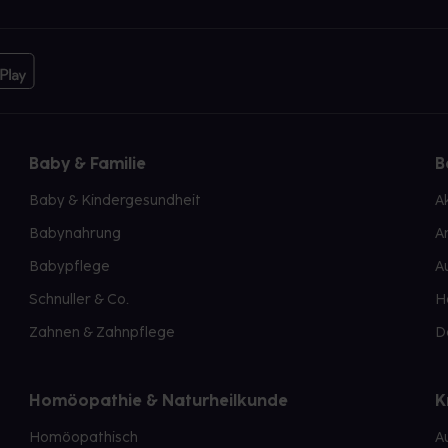
Baby & Familie
B
Baby & Kindergesundheit
A
Babynahrung
A
Babypflege
A
Schnuller & Co.
H
Zahnen & Zahnpflege
D
Homöopathie & Naturheilkunde
K
Homöopathisch
A