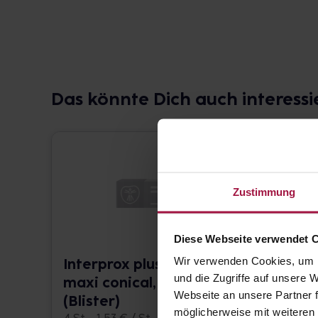
Das könnte Dich auch interessi
Zustimmung
Diese Webseite verwendet 
Wir verwenden Cookies, um I
Interprox plus xx
Inter
und die Zugriffe auf unsere
maxi conical, schwarz
conic
Webseite an unsere Partner f
(Blister)
4 St. • 
möglicherweise mit weiteren