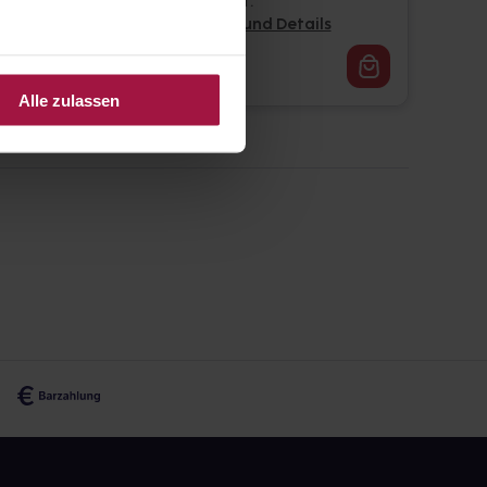
4 St. • 1,53 € / St.
Pflichtangaben und Details
6,13
€
2, 3
Alle zulassen