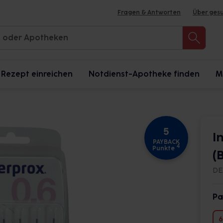
Fragen & Antworten
Über ges
Rezept einreichen
Notdienst-Apotheke finden
M
5
I
PAYBACK
4
Punkte
(B
DE
Pa
6