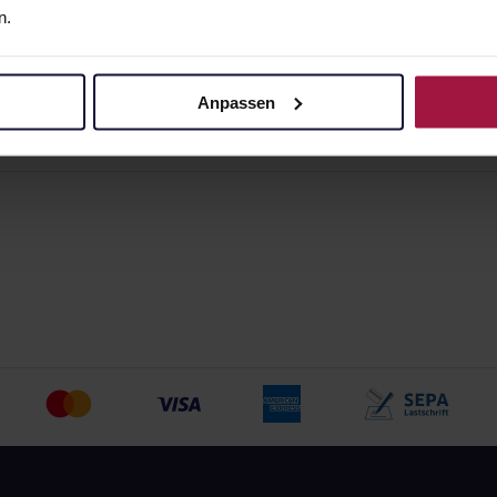
n.
angaben und Details
Pflichtangaben und Details
€
6,13
€
2, 3
2, 3
Anpassen