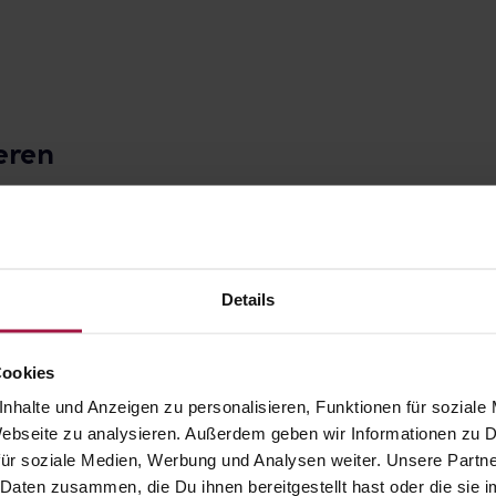
eren
Details
Cookies
nhalte und Anzeigen zu personalisieren, Funktionen für soziale
prox plus x maxi
Interprox plus maxi
 Webseite zu analysieren. Außerdem geben wir Informationen zu
al, grau (Blister)
conical, lila (Blister)
ür soziale Medien, Werbung und Analysen weiter. Unsere Partne
1,53 € / St.
4 St. • 1,53 € / St.
 Daten zusammen, die Du ihnen bereitgestellt hast oder die si