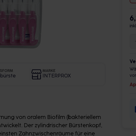
6,
ink
Ve
Wä
GSFORM
MARKE
lbürste
INTERPROX
vor
Ap
ernung von oralem Biofilm (bakteriellem
ickelt. Der zylindrischer Bürstenkopf,
kleinsten Zahnzwischenräume für eine