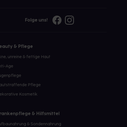
Folge uns!
eauty & Pflege
kne, unreine & fettige Haut
nti-Age
ugenpflege
autstraffende Pflege
ekorative Kosmetik
rankenpflege & Hilfsmittel
ufbaunahrung & Sondennahrung