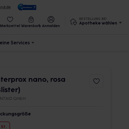
und.de
BESTELLUNG BEI
Apotheke wählen
Merkzettel
Warenkorb
Anmelden
eine Services
nterprox nano, rosa
lister)
NTAID GmbH
ckungsgröße
 St.