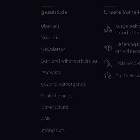
gesund.de
Unsere Vorteil
Über uns
Ausgewähl
sofort abho
Karriere
Lieferung f
Newsletter
Artikel mei
Barrierefreiheitserklärung
Freie Wahl
PAYBACK
Große Ausw
gesund-versorger.de
Sanitätshäuser
Datenschutz
AGB
Impressum