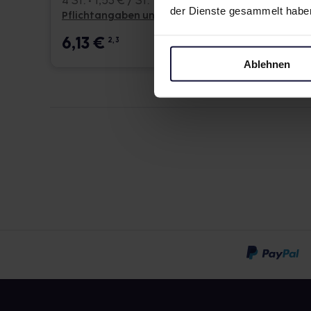
4 St. • 1,53 € / St.
der Dienste gesammelt habe
Pflichtangaben und Details
Pflicht
6,13
€
6,13
2, 3
Ablehnen