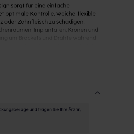
ign sorgt für eine einfache
t optimale Kontrolle. Weiche, flexible
z oder Zahnfleisch zu schädigen.
chenräumen, Implantaten, Kronen und
igung um Brackets und Drähte während
ie regelmäßige Anwendung fördert die
® nano erreichen Sie eine
lten ein gesundes Zahnfleisch und
kungsbeilage und fragen Sie Ihre Ärztin,