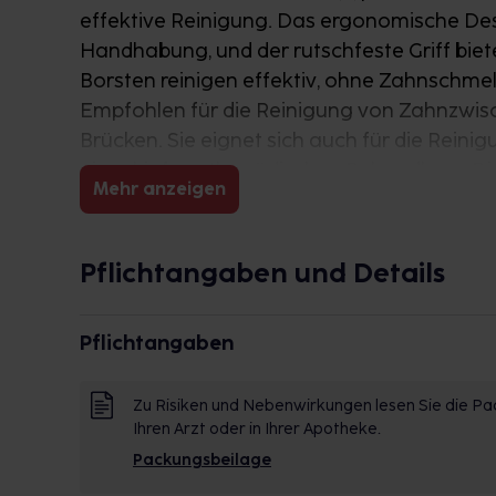
effektive Reinigung. Das ergonomische Des
Handhabung, und der rutschfeste Griff biete
Borsten reinigen effektiv, ohne Zahnschmel
Empfohlen für die Reinigung von Zahnzwis
Brücken. Sie eignet sich auch für die Rein
einer kieferorthopädischen Behandlung. D
Mehr anzeigen
Mundgesundheit und -frische. Mit interprox
hervorragende Interdentalhygiene und erha
gesunde Zähne.
Pflichtangaben und Details
Pflichtangaben
Zu Risiken und Nebenwirkungen lesen Sie die Pac
Ihren Arzt oder in Ihrer Apotheke.
Packungsbeilage