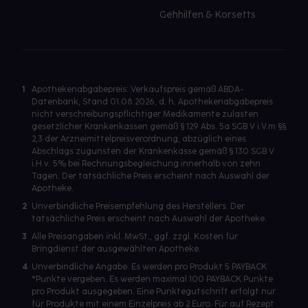
Gehhilfen & Korsetts
1
Apothekenabgabepreis: Verkaufspreis gemäß ABDA-
Datenbank, Stand 01.08.2026, d. h. Apothekenabgabepreis
nicht verschreibungspflichtiger Medikamente zulasten
gesetzlicher Krankenkassen gemäß § 129 Abs. 5a SGB V i.V.m §§
2,3 der Arzneimittelpreisverordnung, abzüglich eines
Abschlags zugunsten der Krankenkasse gemäß § 130 SGB V
i.H.v. 5% bei Rechnungsbegleichung innerhalb von zehn
Tagen. Der tatsächliche Preis erscheint nach Auswahl der
Apotheke.
2
Unverbindliche Preisempfehlung des Herstellers. Der
tatsächliche Preis erscheint nach Auswahl der Apotheke.
3
Alle Preisangaben inkl. MwSt., ggf. zzgl. Kosten für
Bringdienst der ausgewählten Apotheke.
4
Unverbindliche Angabe. Es werden pro Produkt 5 PAYBACK
°Punkte vergeben. Es werden maximal 100 PAYBACK Punkte
pro Produkt ausgegeben. Eine Punktegutschrift erfolgt nur
für Produkte mit einem Einzelpreis ab 2 Euro. Für auf Rezept