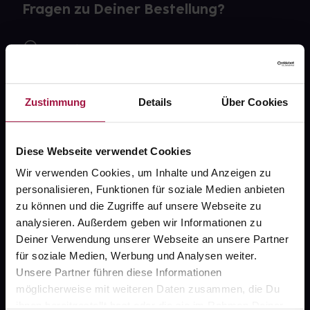
Fragen zu Deiner Bestellung?
Kontakt
FAQ
Zustimmung
Details
Über Cookies
Widerrufsformular
Diese Webseite verwendet Cookies
Wir verwenden Cookies, um Inhalte und Anzeigen zu
gesund.de
personalisieren, Funktionen für soziale Medien anbieten
zu können und die Zugriffe auf unsere Webseite zu
Über uns
analysieren. Außerdem geben wir Informationen zu
Karriere
Deiner Verwendung unserer Webseite an unsere Partner
für soziale Medien, Werbung und Analysen weiter.
Newsletter
Unsere Partner führen diese Informationen
Barrierefreiheitserklärung
möglicherweise mit weiteren Daten zusammen, die Du
ihnen bereitgestellt hast oder die sie im Rahmen Deiner