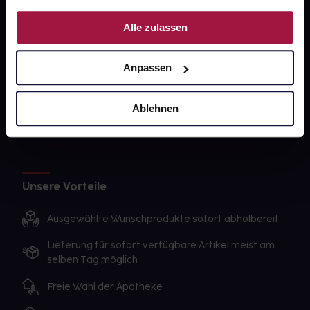
PAYBACK
Nutzung der Dienste gesammelt haben.
Alle zulassen
gesund-versorger.de
Sanitätshäuser
Anpassen
Datenschutz
AGB
Ablehnen
Impressum
Unsere Vorteile
Ausgewählte Wunschprodukte sofort abholbereit
Lieferung für sofort verfügbare Artikel meist am
selben Tag möglich
Freie Wahl der Apotheke