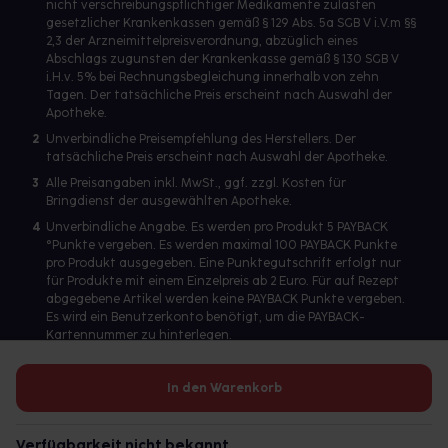
nicht verschreibungspflichtiger Medikamente zulasten
gesetzlicher Krankenkassen gemäß § 129 Abs. 5a SGB V i.V.m §§
2,3 der Arzneimittelpreisverordnung, abzüglich eines
Abschlags zugunsten der Krankenkasse gemäß § 130 SGB V
i.H.v. 5% bei Rechnungsbegleichung innerhalb von zehn
Tagen. Der tatsächliche Preis erscheint nach Auswahl der
Apotheke.
2
Unverbindliche Preisempfehlung des Herstellers. Der
tatsächliche Preis erscheint nach Auswahl der Apotheke.
3
Alle Preisangaben inkl. MwSt., ggf. zzgl. Kosten für
Bringdienst der ausgewählten Apotheke.
4
Unverbindliche Angabe. Es werden pro Produkt 5 PAYBACK
°Punkte vergeben. Es werden maximal 100 PAYBACK Punkte
pro Produkt ausgegeben. Eine Punktegutschrift erfolgt nur
für Produkte mit einem Einzelpreis ab 2 Euro. Für auf Rezept
abgegebene Artikel werden keine PAYBACK Punkte vergeben.
Es wird ein Benutzerkonto benötigt, um die PAYBACK-
Kartennummer zu hinterlegen.
In den Warenkorb
Betreiber des Portals und verantwortlich: gesund.de GmbH &
Co. KG, HRA 113699, Amtsgericht München
Verfügbarkeit nicht bekannt