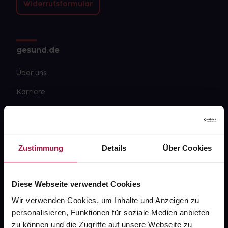
Widerrufsformular
gesund.de
Über uns
Karriere
Newsletter
Barrierefreiheitserklärung
Zustimmung
Details
Über Cookies
PAYBACK
gesund-versorger.de
Diese Webseite verwendet Cookies
Sanitätshäuser
Wir verwenden Cookies, um Inhalte und Anzeigen zu
Datenschutz
personalisieren, Funktionen für soziale Medien anbieten
AGB
zu können und die Zugriffe auf unsere Webseite zu