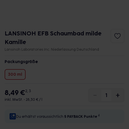
LANSINOH EFB Schaumbad milde
Kamille
Lansinoh Laboratories Inc. Niederlassung Deutschland
Packungsgröße
300 ml
8,49 €
2, 3
inkl. MwSt. •
28,30 € / l
4
Du erhältst voraussichtlich
5 PAYBACK
Punkte