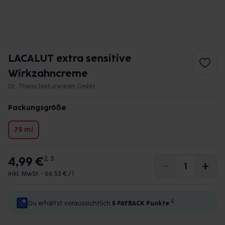
LACALUT extra sensitive
Wirkzahncreme
Dr. Theiss Naturwaren GmbH
Packungsgröße
75 ml
4,99 €
2, 3
inkl. MwSt. •
66,53 € / l
4
Du erhältst voraussichtlich
5 PAYBACK
Punkte