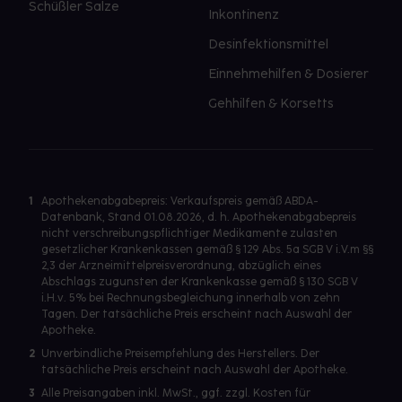
Schüßler Salze
Inkontinenz
Desinfektionsmittel
Einnehmehilfen & Dosierer
Gehhilfen & Korsetts
1
Apothekenabgabepreis: Verkaufspreis gemäß ABDA-
Datenbank, Stand 01.08.2026, d. h. Apothekenabgabepreis
nicht verschreibungspflichtiger Medikamente zulasten
gesetzlicher Krankenkassen gemäß § 129 Abs. 5a SGB V i.V.m §§
2,3 der Arzneimittelpreisverordnung, abzüglich eines
Abschlags zugunsten der Krankenkasse gemäß § 130 SGB V
i.H.v. 5% bei Rechnungsbegleichung innerhalb von zehn
Tagen. Der tatsächliche Preis erscheint nach Auswahl der
Apotheke.
2
Unverbindliche Preisempfehlung des Herstellers. Der
tatsächliche Preis erscheint nach Auswahl der Apotheke.
3
Alle Preisangaben inkl. MwSt., ggf. zzgl. Kosten für