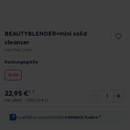
BEAUTYBLENDER+mini solid
cleanser
New Flag GmbH
Packungsgröße
15 ml
22,95 €
2, 3
inkl. MwSt. •
1.530,00 € / l
4
Du erhältst voraussichtlich
5 PAYBACK
Punkte