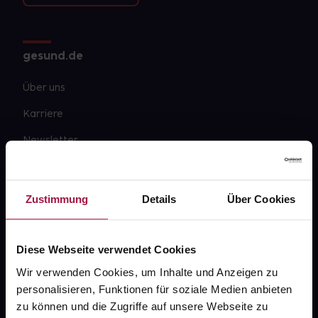
gesund.de
Über uns
Karriere
Newsletter
Barrierefreiheitserklärung
PAYBACK
Zustimmung
Details
Über Cookies
gesund-versorger.de
Sanitätshäuser
Diese Webseite verwendet Cookies
Datenschutz
Wir verwenden Cookies, um Inhalte und Anzeigen zu
personalisieren, Funktionen für soziale Medien anbieten
AGB
zu können und die Zugriffe auf unsere Webseite zu