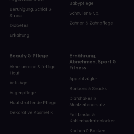
Babypflege
Beruhigung, Schlaf &
Schnuller & Co.
Stress
Zahnen & Zahnpflege
Diabetes
Erkältung
Beauty & Pflege
Ernährung,
Abnehmen, Sport &
Akne, unreine & fettige
Fitness
Haut
Appetitzügler
Anti-Age
Bonbons & Snacks
Augenpflege
Diätshakes &
Hautstraffende Pflege
Mahlzeitenersatz
Dekorative Kosmetik
Fettbinder &
Kohlenhydrateblocker
Kochen & Backen