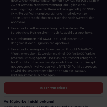
gesetzlicher Krankenkassen gemäß § 129 Abs. 5a SGB V i.V.m §§
2,3 der Arzneimittelpreisverordnung, abzüglich eines
Abschlags zugunsten der Krankenkasse gemäß § 130 SGB V
i.H.v. 5% bei Rechnungsbegleichung innerhalb von zehn
Tagen. Der tatsächliche Preis erscheint nach Auswahl der
Apotheke.
2
Unverbindliche Preisempfehlung des Herstellers. Der
tatsächliche Preis erscheint nach Auswahl der Apotheke.
3
Alle Preisangaben inkl. MwSt., ggf. zzgl. Kosten für
Bringdienst der ausgewählten Apotheke.
4
Unverbindliche Angabe. Es werden pro Produkt 5 PAYBACK
°Punkte vergeben. Es werden maximal 100 PAYBACK Punkte
pro Produkt ausgegeben. Eine Punktegutschrift erfolgt nur
für Produkte mit einem Einzelpreis ab 2 Euro. Für auf Rezept
abgegebene Artikel werden keine PAYBACK Punkte vergeben.
Es wird ein Benutzerkonto benötigt, um die PAYBACK-
Kartennummer zu hinterlegen.
In den Warenkorb
Betreiber des Portals und verantwortlich: gesund.de GmbH &
Co. KG, HRA 113699, Amtsgericht München
Verfügbarkeit nicht bekannt
© 2026 gesund.de GmbH & Co. KG