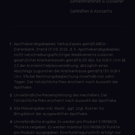
Einnehmehilfen & Dosierer
Gehhilfen & Korsetts
1
Apothekenabgabepreis: Verkaufspreis gemäß ABDA-
Datenbank, Stand 01.08.2026, d. h. Apothekenabgabepreis
nicht verschreibungspflichtiger Medikamente zulasten
gesetzlicher Krankenkassen gemäß § 129 Abs. 5a SGB V i.V.m §§
2,3 der Arzneimittelpreisverordnung, abzüglich eines
Abschlags zugunsten der Krankenkasse gemäß § 130 SGB V
i.H.v. 5% bei Rechnungsbegleichung innerhalb von zehn
Tagen. Der tatsächliche Preis erscheint nach Auswahl der
Apotheke.
2
Unverbindliche Preisempfehlung des Herstellers. Der
tatsächliche Preis erscheint nach Auswahl der Apotheke.
3
Alle Preisangaben inkl. MwSt., ggf. zzgl. Kosten für
Bringdienst der ausgewählten Apotheke.
4
Unverbindliche Angabe. Es werden pro Produkt 5 PAYBACK
°Punkte vergeben. Es werden maximal 100 PAYBACK Punkte
pro Produkt ausgegeben. Eine Punktegutschrift erfolgt nur