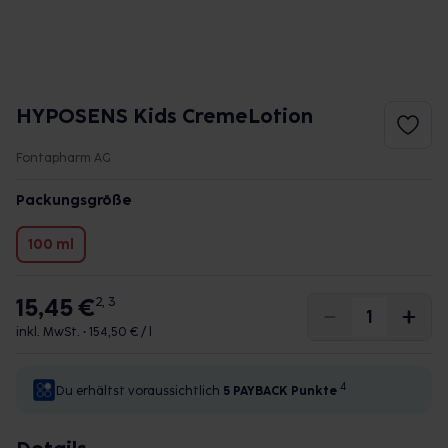
HYPOSENS Kids CremeLotion
Fontapharm AG
Packungsgröße
100 ml
15,45 €
2, 3
inkl. MwSt. •
154,50 € / l
4
Du erhältst voraussichtlich
5 PAYBACK
Punkte