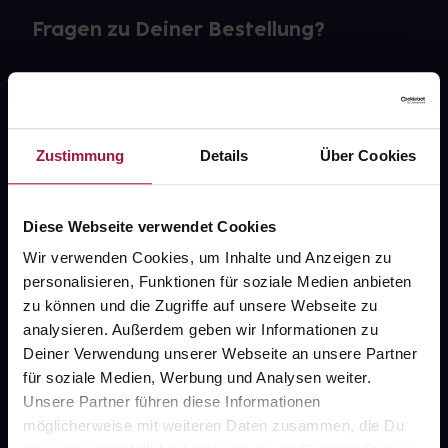
Fragen zu Deiner Bestellung?
Kontakt
FAQ
Zustimmung
Details
Über Cookies
Widerrufsformular
Diese Webseite verwendet Cookies
Wir verwenden Cookies, um Inhalte und Anzeigen zu
gesund.de
personalisieren, Funktionen für soziale Medien anbieten
zu können und die Zugriffe auf unsere Webseite zu
Über uns
analysieren. Außerdem geben wir Informationen zu
Deiner Verwendung unserer Webseite an unsere Partner
Karriere
für soziale Medien, Werbung und Analysen weiter.
Newsletter
Unsere Partner führen diese Informationen
möglicherweise mit weiteren Daten zusammen, die Du
Barrierefreiheitserklärung