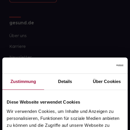
gesund.de
Über uns
Karriere
Newsletter
Barrierefreiheitserklärung
PAYBACK
Zustimmung
Details
Über Cookies
gesund-versorger.de
Sanitätshäuser
Diese Webseite verwendet Cookies
Datenschutz
Wir verwenden Cookies, um Inhalte und Anzeigen zu
personalisieren, Funktionen für soziale Medien anbieten
AGB
zu können und die Zugriffe auf unsere Webseite zu