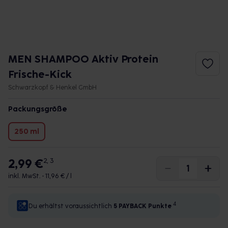
MEN SHAMPOO Aktiv Protein
Frische-Kick
Schwarzkopf & Henkel GmbH
Packungsgröße
250 ml
2,99 €
2, 3
inkl. MwSt. •
11,96 € / l
4
Du erhältst voraussichtlich
5 PAYBACK
Punkte