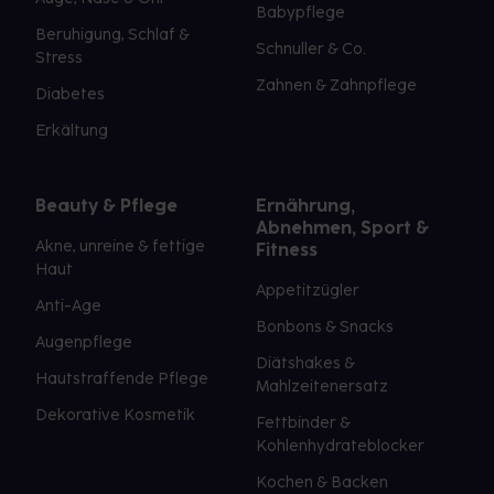
Babypflege
Beruhigung, Schlaf &
Schnuller & Co.
Stress
Zahnen & Zahnpflege
Diabetes
Erkältung
Beauty & Pflege
Ernährung,
Abnehmen, Sport &
Akne, unreine & fettige
Fitness
Haut
Appetitzügler
Anti-Age
Bonbons & Snacks
Augenpflege
Diätshakes &
Hautstraffende Pflege
Mahlzeitenersatz
Dekorative Kosmetik
Fettbinder &
Kohlenhydrateblocker
Kochen & Backen