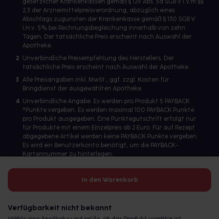
gesetzlicher Krankenkassen gemäß § 129 Abs. 5a SGB V i.V.m §§
2,3 der Arzneimittelpreisverordnung, abzüglich eines
Abschlags zugunsten der Krankenkasse gemäß § 130 SGB V
i.H.v. 5% bei Rechnungsbegleichung innerhalb von zehn
Tagen. Der tatsächliche Preis erscheint nach Auswahl der
Apotheke.
2
Unverbindliche Preisempfehlung des Herstellers. Der
tatsächliche Preis erscheint nach Auswahl der Apotheke.
3
Alle Preisangaben inkl. MwSt., ggf. zzgl. Kosten für
Bringdienst der ausgewählten Apotheke.
4
Unverbindliche Angabe. Es werden pro Produkt 5 PAYBACK
°Punkte vergeben. Es werden maximal 100 PAYBACK Punkte
pro Produkt ausgegeben. Eine Punktegutschrift erfolgt nur
für Produkte mit einem Einzelpreis ab 2 Euro. Für auf Rezept
abgegebene Artikel werden keine PAYBACK Punkte vergeben.
Es wird ein Benutzerkonto benötigt, um die PAYBACK-
Kartennummer zu hinterlegen.
In den Warenkorb
Betreiber des Portals und verantwortlich: gesund.de GmbH &
Co. KG, HRA 113699, Amtsgericht München
Verfügbarkeit nicht bekannt
© 2026 gesund.de GmbH & Co. KG