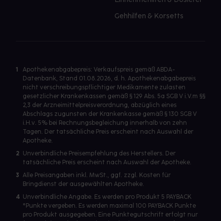
Gehhilfen & Korsetts
1
Apothekenabgabepreis: Verkaufspreis gemäß ABDA-
Datenbank, Stand 01.08.2026, d. h. Apothekenabgabepreis
nicht verschreibungspflichtiger Medikamente zulasten
gesetzlicher Krankenkassen gemäß § 129 Abs. 5a SGB V i.V.m §§
2,3 der Arzneimittelpreisverordnung, abzüglich eines
Abschlags zugunsten der Krankenkasse gemäß § 130 SGB V
i.H.v. 5% bei Rechnungsbegleichung innerhalb von zehn
Tagen. Der tatsächliche Preis erscheint nach Auswahl der
Apotheke.
2
Unverbindliche Preisempfehlung des Herstellers. Der
tatsächliche Preis erscheint nach Auswahl der Apotheke.
3
Alle Preisangaben inkl. MwSt., ggf. zzgl. Kosten für
Bringdienst der ausgewählten Apotheke.
4
Unverbindliche Angabe. Es werden pro Produkt 5 PAYBACK
°Punkte vergeben. Es werden maximal 100 PAYBACK Punkte
pro Produkt ausgegeben. Eine Punktegutschrift erfolgt nur