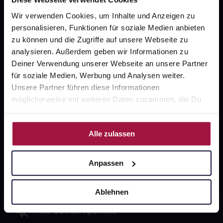
PAYBACK
Wir verwenden Cookies, um Inhalte und Anzeigen zu
gesund-versorger.de
personalisieren, Funktionen für soziale Medien anbieten
zu können und die Zugriffe auf unsere Webseite zu
Sanitätshäuser
analysieren. Außerdem geben wir Informationen zu
Datenschutz
Deiner Verwendung unserer Webseite an unsere Partner
für soziale Medien, Werbung und Analysen weiter.
AGB
Unsere Partner führen diese Informationen
möglicherweise mit weiteren Daten zusammen, die Du
Impressum
ihnen bereitgestellt hast oder die sie im Rahmen Deiner
Nutzung der Dienste gesammelt haben.
Alle zulassen
Unsere Vorteile
Anpassen
Ausgewählte Wunschprodukte sofort abholbereit
Lieferung für sofort verfügbare Artikel meist am
Ablehnen
selben Tag möglich
Freie Wahl der Apotheke