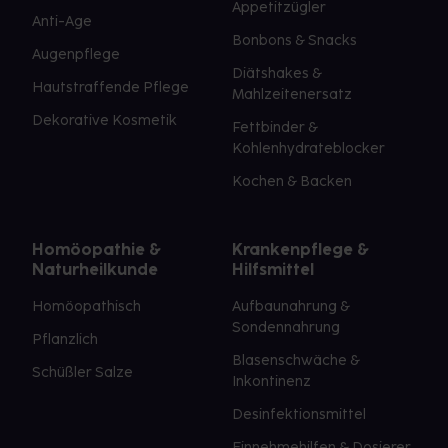
Appetitzügler
Anti-Age
Bonbons & Snacks
Augenpflege
Diätshakes &
Hautstraffende Pflege
Mahlzeitenersatz
Dekorative Kosmetik
Fettbinder &
Kohlenhydrateblocker
Kochen & Backen
Homöopathie &
Krankenpflege &
Naturheilkunde
Hilfsmittel
Homöopathisch
Aufbaunahrung &
Sondennahrung
Pflanzlich
Blasenschwäche &
Schüßler Salze
Inkontinenz
Desinfektionsmittel
Einnehmehilfen & Dosierer