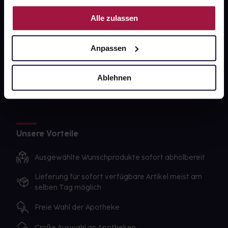
Nutzung der Dienste gesammelt haben.
gesund-versorger.de
Alle zulassen
Sanitätshäuser
Anpassen
Datenschutz
AGB
Ablehnen
Impressum
Unsere Vorteile
Ausgewählte Wunschprodukte sofort abholbereit
Lieferung für sofort verfügbare Artikel meist am
selben Tag möglich
Freie Wahl der Apotheke
Große Auswahl an Apotheken