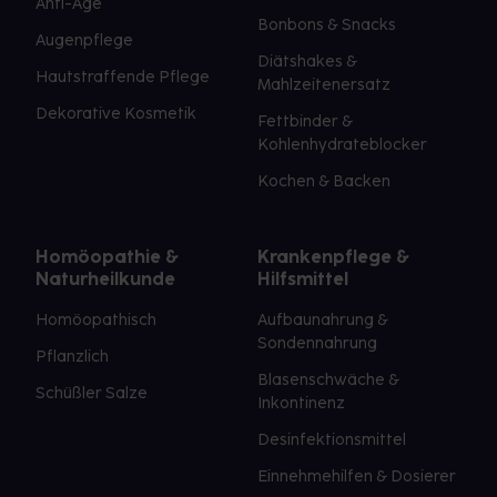
Anti-Age
Bonbons & Snacks
Augenpflege
Diätshakes &
Hautstraffende Pflege
Mahlzeitenersatz
Dekorative Kosmetik
Fettbinder &
Kohlenhydrateblocker
Kochen & Backen
Homöopathie &
Krankenpflege &
Naturheilkunde
Hilfsmittel
Homöopathisch
Aufbaunahrung &
Sondennahrung
Pflanzlich
Blasenschwäche &
Schüßler Salze
Inkontinenz
Desinfektionsmittel
Einnehmehilfen & Dosierer