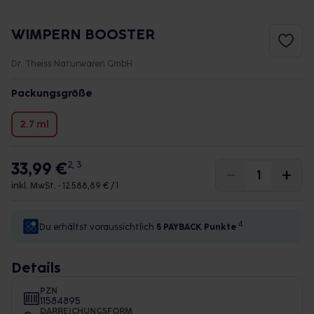
WIMPERN BOOSTER
Dr. Theiss Naturwaren GmbH
Packungsgröße
2.7 ml
33,99 €
2, 3
inkl. MwSt. •
12.588,89 € / l
4
Du erhältst voraussichtlich
5 PAYBACK
Punkte
Details
PZN
11584895
DARREICHUNGSFORM