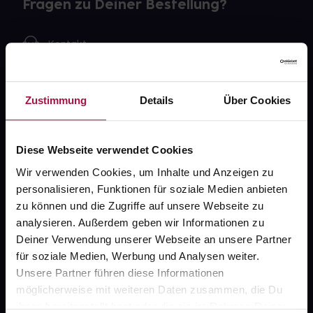
Fragen zu Deiner Bestellung?
Kontakt
FAQ
Zustimmung
Details
Über Cookies
Widerrufsformular
Diese Webseite verwendet Cookies
Wir verwenden Cookies, um Inhalte und Anzeigen zu
gesund.de
personalisieren, Funktionen für soziale Medien anbieten
zu können und die Zugriffe auf unsere Webseite zu
Über uns
analysieren. Außerdem geben wir Informationen zu
Karriere
Deiner Verwendung unserer Webseite an unsere Partner
für soziale Medien, Werbung und Analysen weiter.
Newsletter
Unsere Partner führen diese Informationen
Barrierefreiheitserklärung
möglicherweise mit weiteren Daten zusammen, die Du
ihnen bereitgestellt hast oder die sie im Rahmen Deiner
PAYBACK