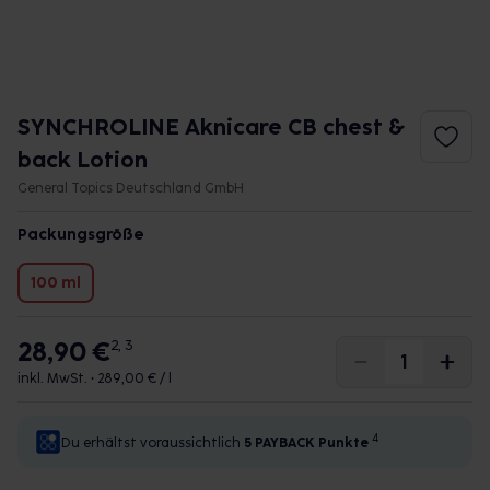
SYNCHROLINE Aknicare CB chest &
back Lotion
General Topics Deutschland GmbH
Packungsgröße
100 ml
28,90 €
2, 3
inkl. MwSt. •
289,00 € / l
4
Du erhältst voraussichtlich
5 PAYBACK
Punkte