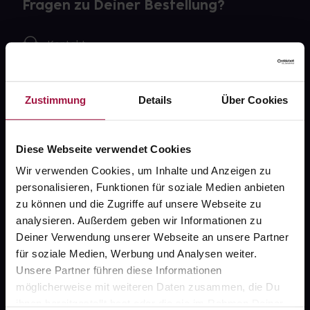
Fragen zu Deiner Bestellung?
Kontakt
FAQ
Zustimmung
Details
Über Cookies
Widerrufsformular
Diese Webseite verwendet Cookies
Wir verwenden Cookies, um Inhalte und Anzeigen zu
gesund.de
personalisieren, Funktionen für soziale Medien anbieten
zu können und die Zugriffe auf unsere Webseite zu
Über uns
analysieren. Außerdem geben wir Informationen zu
Karriere
Deiner Verwendung unserer Webseite an unsere Partner
für soziale Medien, Werbung und Analysen weiter.
Newsletter
Unsere Partner führen diese Informationen
Barrierefreiheitserklärung
möglicherweise mit weiteren Daten zusammen, die Du
ihnen bereitgestellt hast oder die sie im Rahmen Deiner
PAYBACK