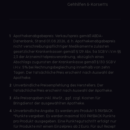
Gehhilfen & Korsetts
1
Apothekenabgabepreis: Verkaufspreis gemäß ABDA-
Datenbank, Stand 01.08.2026, d. h. Apothekenabgabepreis
nicht verschreibungspflichtiger Medikamente zulasten
gesetzlicher Krankenkassen gemäß § 129 Abs. 5a SGB V i.V.m §§
2,3 der Arzneimittelpreisverordnung, abzüglich eines
Abschlags zugunsten der Krankenkasse gemäß § 130 SGB V
i.H.v. 5% bei Rechnungsbegleichung innerhalb von zehn
Tagen. Der tatsächliche Preis erscheint nach Auswahl der
Apotheke.
2
Unverbindliche Preisempfehlung des Herstellers. Der
tatsächliche Preis erscheint nach Auswahl der Apotheke.
3
Alle Preisangaben inkl. MwSt., ggf. zzgl. Kosten für
Bringdienst der ausgewählten Apotheke.
4
Unverbindliche Angabe. Es werden pro Produkt 5 PAYBACK
°Punkte vergeben. Es werden maximal 100 PAYBACK Punkte
pro Produkt ausgegeben. Eine Punktegutschrift erfolgt nur
für Produkte mit einem Einzelpreis ab 2 Euro. Für auf Rezept