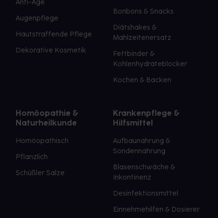
Anti-Age
Bonbons & Snacks
Augenpflege
Diätshakes &
Hautstraffende Pflege
Mahlzeitenersatz
Dekorative Kosmetik
Fettbinder &
Kohlenhydrateblocker
Kochen & Backen
Homöopathie &
Krankenpflege &
Naturheilkunde
Hilfsmittel
Homöopathisch
Aufbaunahrung &
Sondennahrung
Pflanzlich
Blasenschwäche &
Schüßler Salze
Inkontinenz
Desinfektionsmittel
Einnehmehilfen & Dosierer