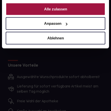
Nutzung der Dienste gesammelt haben.
gesund-versorger.de
Alle zulassen
Sanitätshäuser
Anpassen
Datenschutz
AGB
Ablehnen
Impressum
Unsere Vorteile
Ausgewählte Wunschprodukte sofort abholbereit
Lieferung für sofort verfügbare Artikel meist am
selben Tag möglich
Freie Wahl der Apotheke