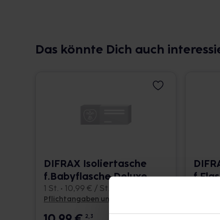
Das könnte Dich auch interessi
DIFRAX Isoliertasche
DIFRA
f.Babyflasche Deluxe
f.Fla
1 St. • 10,99 € / St.
1 St. • 
Pflichtangaben und Details
Pflicht
10,99
€
10,9
2, 3