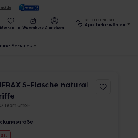
und.de
BESTELLUNG BEI
Apotheke wählen
Merkzettel
Warenkorb
Anmelden
eine Services
IFRAX S-Flasche natural
riffe
O Team GmbH
ckungsgröße
 St.