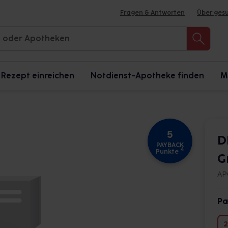
Fragen & Antworten
Über ges
Rezept einreichen
Notdienst-Apotheke finden
M
5
D
PAYBACK
4
Punkte
G
AP
Pa
2