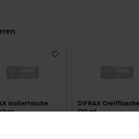
eren
X Isoliertasche
DIFRAX Greifflasch
schen
170 ml
10,99 € / St.
1 St. • 8,99 € / St.
angaben und Details
Pflichtangaben und Details
9
€
8,99
€
2, 3
2, 3