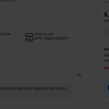
5
ink
GSFORM
HERSTELLER
APO Team GmbH
Ve
Wä
vor
Ap
kungsbeilage und fragen Sie Ihre Ärztin,