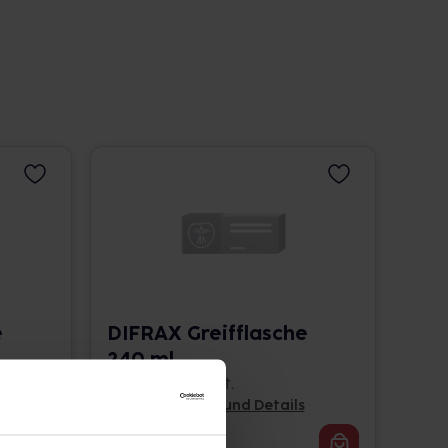
e
DIFRAX Greifflasche
240 ml
1 St. • 9,99 € / St.
Pflichtangaben und Details
9,99
€
2, 3