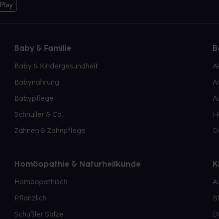
Baby & Familie
B
Baby & Kindergesundheit
A
Babynahrung
A
Babypflege
A
Schnuller & Co.
H
Zahnen & Zahnpflege
D
Homöopathie & Naturheilkunde
K
Homöopathisch
A
Pflanzlich
B
Schüßler Salze
D