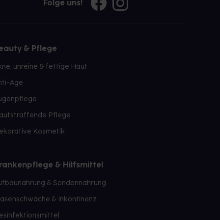
Folge uns!
eauty & Pflege
kne, unreine & fettige Haut
nti-Age
ugenpflege
autstraffende Pflege
ekorative Kosmetik
rankenpflege & Hilfsmittel
ufbaunahrung & Sondennahrung
lasenschwäche & Inkontinenz
esinfektionsmittel