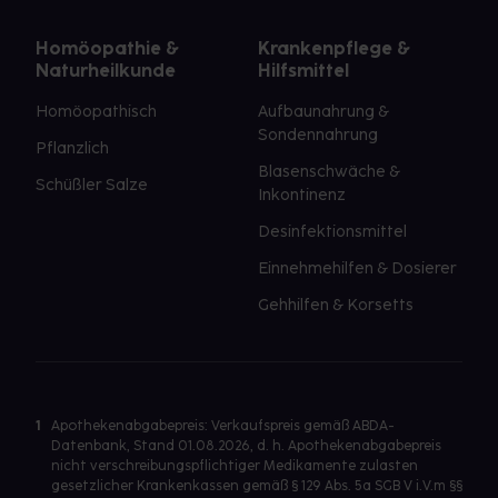
Homöopathie &
Krankenpflege &
Naturheilkunde
Hilfsmittel
Homöopathisch
Aufbaunahrung &
Sondennahrung
Pflanzlich
Blasenschwäche &
Schüßler Salze
Inkontinenz
Desinfektionsmittel
Einnehmehilfen & Dosierer
Gehhilfen & Korsetts
1
Apothekenabgabepreis: Verkaufspreis gemäß ABDA-
Datenbank, Stand 01.08.2026, d. h. Apothekenabgabepreis
nicht verschreibungspflichtiger Medikamente zulasten
gesetzlicher Krankenkassen gemäß § 129 Abs. 5a SGB V i.V.m §§