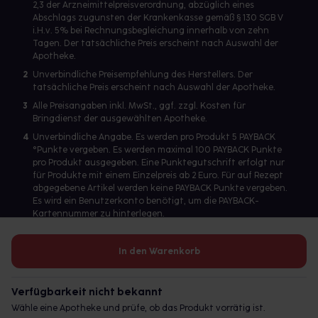
2,3 der Arzneimittelpreisverordnung, abzüglich eines
Abschlags zugunsten der Krankenkasse gemäß § 130 SGB V
i.H.v. 5% bei Rechnungsbegleichung innerhalb von zehn
Tagen. Der tatsächliche Preis erscheint nach Auswahl der
Apotheke.
2
Unverbindliche Preisempfehlung des Herstellers. Der
tatsächliche Preis erscheint nach Auswahl der Apotheke.
3
Alle Preisangaben inkl. MwSt., ggf. zzgl. Kosten für
Bringdienst der ausgewählten Apotheke.
4
Unverbindliche Angabe. Es werden pro Produkt 5 PAYBACK
°Punkte vergeben. Es werden maximal 100 PAYBACK Punkte
pro Produkt ausgegeben. Eine Punktegutschrift erfolgt nur
für Produkte mit einem Einzelpreis ab 2 Euro. Für auf Rezept
abgegebene Artikel werden keine PAYBACK Punkte vergeben.
Es wird ein Benutzerkonto benötigt, um die PAYBACK-
Kartennummer zu hinterlegen.
In den Warenkorb
Betreiber des Portals und verantwortlich: gesund.de GmbH &
Co. KG, HRA 113699, Amtsgericht München
Verfügbarkeit nicht bekannt
© 2026 gesund.de GmbH & Co. KG
Wähle eine Apotheke und prüfe, ob das Produkt vorrätig ist.