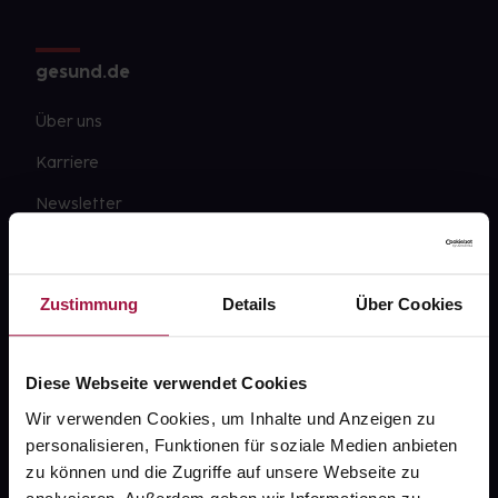
gesund.de
Über uns
Karriere
Newsletter
Barrierefreiheitserklärung
PAYBACK
Zustimmung
Details
Über Cookies
gesund-versorger.de
Sanitätshäuser
Diese Webseite verwendet Cookies
Datenschutz
Wir verwenden Cookies, um Inhalte und Anzeigen zu
personalisieren, Funktionen für soziale Medien anbieten
AGB
zu können und die Zugriffe auf unsere Webseite zu
Impressum