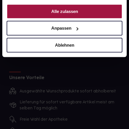
PAYBACK
Nutzung der Dienste gesammelt haben.
Alle zulassen
gesund-versorger.de
Sanitätshäuser
Anpassen
Datenschutz
AGB
Ablehnen
Impressum
Unsere Vorteile
Ausgewählte Wunschprodukte sofort abholbereit
Lieferung für sofort verfügbare Artikel meist am
selben Tag möglich
Freie Wahl der Apotheke