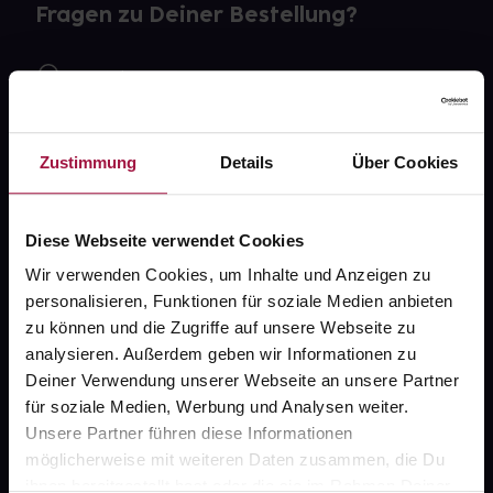
Fragen zu Deiner Bestellung?
Kontakt
FAQ
Zustimmung
Details
Über Cookies
Widerrufsformular
Diese Webseite verwendet Cookies
Wir verwenden Cookies, um Inhalte und Anzeigen zu
gesund.de
personalisieren, Funktionen für soziale Medien anbieten
zu können und die Zugriffe auf unsere Webseite zu
Über uns
analysieren. Außerdem geben wir Informationen zu
Karriere
Deiner Verwendung unserer Webseite an unsere Partner
für soziale Medien, Werbung und Analysen weiter.
Newsletter
Unsere Partner führen diese Informationen
Barrierefreiheitserklärung
möglicherweise mit weiteren Daten zusammen, die Du
ihnen bereitgestellt hast oder die sie im Rahmen Deiner