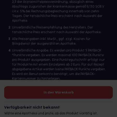
2,3 der Arzneimittelpreisverordnung, abzüglich eines
Abschlags zugunsten der Krankenkasse gemäß § 130 SGB V
i.H.v. 5% bei Rechnungsbegleichung innerhalb von zehn
Tagen. Der tatsächliche Preis erscheint nach Auswahl der
Apotheke.
2
Unverbindliche Preisempfehlung des Herstellers. Der
tatsächliche Preis erscheint nach Auswahl der Apotheke.
3
Alle Preisangaben inkl. MwSt., ggf. zzgl. Kosten für
Bringdienst der ausgewählten Apotheke.
4
Unverbindliche Angabe. Es werden pro Produkt 5 PAYBACK
°Punkte vergeben. Es werden maximal 100 PAYBACK Punkte
pro Produkt ausgegeben. Eine Punktegutschrift erfolgt nur
für Produkte mit einem Einzelpreis ab 2 Euro. Für auf Rezept
abgegebene Artikel werden keine PAYBACK Punkte vergeben.
Es wird ein Benutzerkonto benötigt, um die PAYBACK-
Kartennummer zu hinterlegen.
In den Warenkorb
Betreiber des Portals und verantwortlich: gesund.de GmbH &
Co. KG, HRA 113699, Amtsgericht München
Verfügbarkeit nicht bekannt
© 2026 gesund.de GmbH & Co. KG
Wähle eine Apotheke und prüfe, ob das Produkt vorrätig ist.