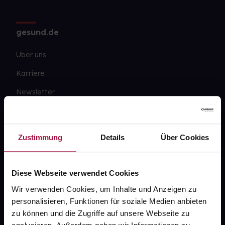
gesund.de
Über uns
Karriere
Newsletter
Barrierefreiheitserklärung
PAYBACK
Zustimmung
Details
Über Cookies
gesund-versorger.de
Sanitätshäuser
Diese Webseite verwendet Cookies
Datenschutz
Wir verwenden Cookies, um Inhalte und Anzeigen zu
personalisieren, Funktionen für soziale Medien anbieten
AGB
zu können und die Zugriffe auf unsere Webseite zu
Impressum