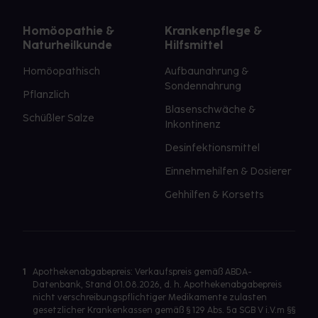
Homöopathie &
Krankenpflege &
Naturheilkunde
Hilfsmittel
Homöopathisch
Aufbaunahrung &
Sondennahrung
Pflanzlich
Blasenschwäche &
Schüßler Salze
Inkontinenz
Desinfektionsmittel
Einnehmehilfen & Dosierer
Gehhilfen & Korsetts
1
Apothekenabgabepreis: Verkaufspreis gemäß ABDA-
Datenbank, Stand 01.08.2026, d. h. Apothekenabgabepreis
nicht verschreibungspflichtiger Medikamente zulasten
gesetzlicher Krankenkassen gemäß § 129 Abs. 5a SGB V i.V.m §§