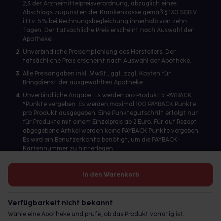
2,3 der Arzneimittelpreisverordnung, abzüglich eines
Abschlags zugunsten der Krankenkasse gemäß § 130 SGB V
i.H.v. 5% bei Rechnungsbegleichung innerhalb von zehn
Tagen. Der tatsächliche Preis erscheint nach Auswahl der
Apotheke.
2
Unverbindliche Preisempfehlung des Herstellers. Der
tatsächliche Preis erscheint nach Auswahl der Apotheke.
3
Alle Preisangaben inkl. MwSt., ggf. zzgl. Kosten für
Bringdienst der ausgewählten Apotheke.
4
Unverbindliche Angabe. Es werden pro Produkt 5 PAYBACK
°Punkte vergeben. Es werden maximal 100 PAYBACK Punkte
pro Produkt ausgegeben. Eine Punktegutschrift erfolgt nur
für Produkte mit einem Einzelpreis ab 2 Euro. Für auf Rezept
abgegebene Artikel werden keine PAYBACK Punkte vergeben.
Es wird ein Benutzerkonto benötigt, um die PAYBACK-
Kartennummer zu hinterlegen.
In den Warenkorb
Betreiber des Portals und verantwortlich: gesund.de GmbH &
Co. KG, HRA 113699, Amtsgericht München
Verfügbarkeit nicht bekannt
© 2026 gesund.de GmbH & Co. KG
Wähle eine Apotheke und prüfe, ob das Produkt vorrätig ist.