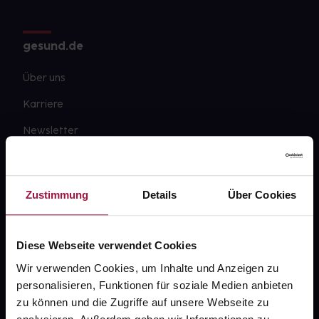
gesund.de
Über uns
Karriere
Newsletter
Barrierefreiheitserklärung
PAYBACK
Zustimmung
Details
Über Cookies
gesund-versorger.de
Sanitätshäuser
Diese Webseite verwendet Cookies
Datenschutz
Wir verwenden Cookies, um Inhalte und Anzeigen zu
personalisieren, Funktionen für soziale Medien anbieten
AGB
zu können und die Zugriffe auf unsere Webseite zu
Impressum