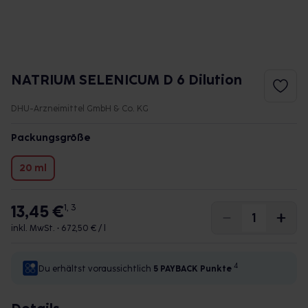
NATRIUM SELENICUM D 6 Dilution
DHU-Arzneimittel GmbH & Co. KG
Packungsgröße
20 ml
13,45 €
1, 3
inkl. MwSt. •
672,50 € / l
4
Du erhältst voraussichtlich
5 PAYBACK
Punkte