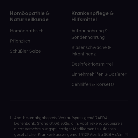
Homöopathie &
Krankenpflege &
Naturheilkunde
Hilfsmittel
Homöopathisch
Aufbaunahrung &
Sondennahrung
Pflanzlich
Blasenschwäche &
Schüßler Salze
Inkontinenz
Desinfektionsmittel
Einnehmehilfen & Dosierer
Gehhilfen & Korsetts
1
Apothekenabgabepreis: Verkaufspreis gemäß ABDA-
Datenbank, Stand 01.08.2026, d. h. Apothekenabgabepreis
nicht verschreibungspflichtiger Medikamente zulasten
gesetzlicher Krankenkassen gemäß § 129 Abs. 5a SGB V i.V.m §§