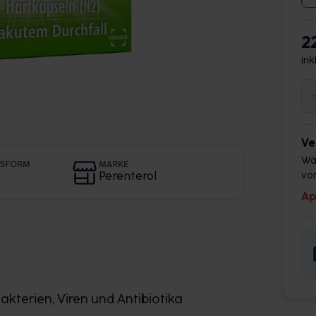
2
ink
Ve
Wä
GSFORM
MARKE
Perenterol
vor
Ap
akterien, Viren und Antibiotika