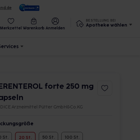
und.de
BESTELLUNG BEI
Apotheke wählen
Merkzettel
Warenkorb
Anmelden
Services
ERENTEROL forte 250 mg
apseln
DICE Arzneimittel Pütter GmbH&Co.KG
ckungsgröße
0 St.
50 St.
100 St.
20 St.