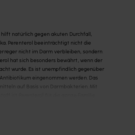
hilft natürlich gegen akuten Durchfall,
ka. Perenterol beeinträchtigt nicht die
rreger nicht im Darm verbleiben, sondern
erol hat sich besonders bewährt, wenn der
sacht wurde. Es ist unempfindlich gegenüber
em Antibiotikum eingenommen werden. Das
mitteln auf Basis von Darmbakterien. Mit
off ist Perenterol für die ganze Familie
en eingesetzt werden. Perenterol ist