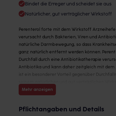
Bindet die Erreger und scheidet sie aus
Natürlicher, gut verträglicher Wirkstoff
Perenterol forte mit dem Wirkstoff Arzneihefe 
verursacht durch Bakterien, Viren und Antibioti
natürliche Darmbewegung, so dass Krankheitse
ganz natürlich entfernt werden können. Perent
Durchfall durch eine Antibiotikatherapie verur
Antibiotika und kann daher zeitgleich mit d
ist ein besonderer Vorteil gegenüber Durchfall
seinem natürlichen und gut verträglichen Wirkst
geeignet. Es kann bereits bei Kindern ab 2 Jahr
Mehr anzeigen
glutenfrei.
Pflichtangaben und Details