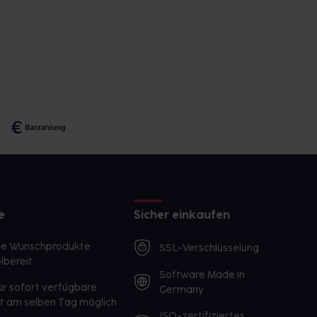
e
Sicher einkaufen
te Wunschprodukte
SSL-Verschlüsselung
lbereit
Software Made in
ür sofort verfügbare
Germany
st am selben Tag möglich
ISO-zertifiziertes