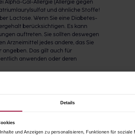
ei Alpha-Gal-Allergie (Allergie gegen
Natriumlaurylsulfat und ähnliche Stoffe!
über Lactose. Wenn Sie eine Diabetes-
kergehalt berücksichtigen. Es kann
ungen auftreten. Sie sollten deswegen
n Arzneimittel jedes andere, das Sie
 angeben. Das gilt auch für
legentlich anwenden oder deren
kungsbeilage und fragen Sie Ihre Ärztin,
Details
Cookies
nhalte und Anzeigen zu personalisieren, Funktionen für soziale