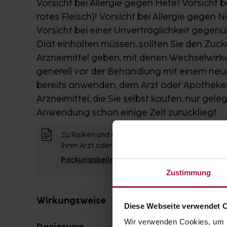
Vorsicht bei Allergie gegen Hefe! Vorsicht b
rotes Fleisch)! Vorsicht bei Allergie gegen 
Vorsicht bei einer Unverträglichkeit gegen
Diät einhalten müssen, sollten Sie den Zuc
Arzneimittel geben, mit denen Wechselwirk
generell vor der Behandlung mit einem neue
bereits anwenden, dem Arzt oder Apotheker
Arzneimittel, die Sie selbst kaufen, nur ge
Anwendung schon einige Zeit zurückliegt.
Zu Risiken und Nebenwirkungen lesen Sie die Pac
Ihren Arzt oder in Ihrer Apotheke.
Packungsbeilage
Zustimmung
Wirkungsweise
Diese Webseite verwendet 
Wie wirkt der Inhaltsstoff des Arzneimittels?
Wir verwenden Cookies, um I