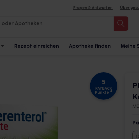
Fragen & Antworten
Über ges
Rezept einreichen
Apotheke finden
Meine 
5
P
PAYBACK
4
Punkte
K
ME
Pa
1