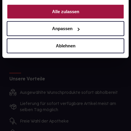
PAYBACK
Nutzung der Dienste gesammelt haben.
Alle zulassen
gesund-versorger.de
Sanitätshäuser
Anpassen
Datenschutz
AGB
Ablehnen
Impressum
Unsere Vorteile
Ausgewählte Wunschprodukte sofort abholbereit
Lieferung für sofort verfügbare Artikel meist am
selben Tag möglich
Freie Wahl der Apotheke