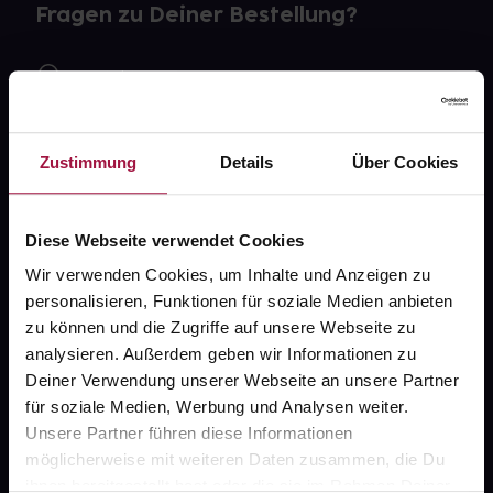
Fragen zu Deiner Bestellung?
Kontakt
FAQ
Zustimmung
Details
Über Cookies
Widerrufsformular
Diese Webseite verwendet Cookies
Wir verwenden Cookies, um Inhalte und Anzeigen zu
gesund.de
personalisieren, Funktionen für soziale Medien anbieten
zu können und die Zugriffe auf unsere Webseite zu
Über uns
analysieren. Außerdem geben wir Informationen zu
Karriere
Deiner Verwendung unserer Webseite an unsere Partner
für soziale Medien, Werbung und Analysen weiter.
Newsletter
Unsere Partner führen diese Informationen
Barrierefreiheitserklärung
möglicherweise mit weiteren Daten zusammen, die Du
ihnen bereitgestellt hast oder die sie im Rahmen Deiner