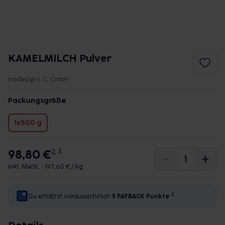
KAMELMILCH Pulver
medesign I. C. GmbH
Packungsgröße
1x500 g
98,80 €
2, 3
inkl. MwSt. •
197,60 € / kg
4
Du erhältst voraussichtlich
5 PAYBACK
Punkte