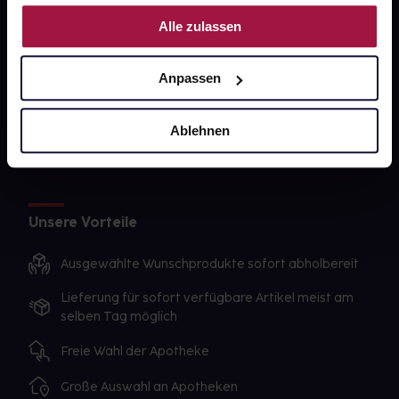
Nutzung der Dienste gesammelt haben.
gesund-versorger.de
Alle zulassen
Sanitätshäuser
Anpassen
Datenschutz
AGB
Ablehnen
Impressum
Unsere Vorteile
Ausgewählte Wunschprodukte sofort abholbereit
Lieferung für sofort verfügbare Artikel meist am
selben Tag möglich
Freie Wahl der Apotheke
Große Auswahl an Apotheken