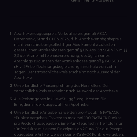
Gehhilfen & Korsetts
1
Apothekenabgabepreis: Verkaufspreis gemäß ABDA-
Datenbank, Stand 01.08.2026, d. h. Apothekenabgabepreis
nicht verschreibungspflichtiger Medikamente zulasten
gesetzlicher Krankenkassen gemäß § 129 Abs. 5a SGB V i.V.m §§
2,3 der Arzneimittelpreisverordnung, abzüglich eines
Abschlags zugunsten der Krankenkasse gemäß § 130 SGB V
i.H.v. 5% bei Rechnungsbegleichung innerhalb von zehn
Tagen. Der tatsächliche Preis erscheint nach Auswahl der
Apotheke.
2
Unverbindliche Preisempfehlung des Herstellers. Der
tatsächliche Preis erscheint nach Auswahl der Apotheke.
3
Alle Preisangaben inkl. MwSt., ggf. zzgl. Kosten für
Bringdienst der ausgewählten Apotheke.
4
Unverbindliche Angabe. Es werden pro Produkt 5 PAYBACK
°Punkte vergeben. Es werden maximal 100 PAYBACK Punkte
pro Produkt ausgegeben. Eine Punktegutschrift erfolgt nur
für Produkte mit einem Einzelpreis ab 2 Euro. Für auf Rezept
abgegebene Artikel werden keine PAYBACK Punkte vergeben.