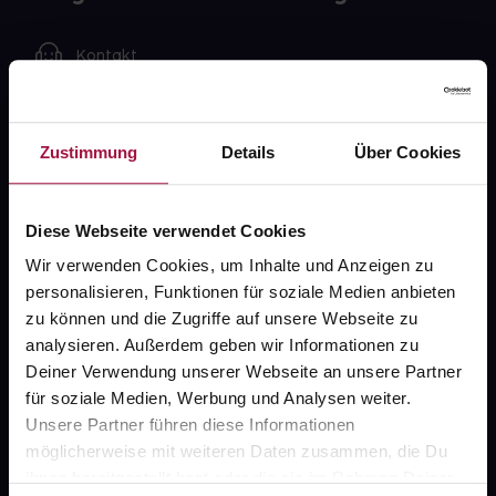
Kontakt
FAQ
Zustimmung
Details
Über Cookies
Widerrufsformular
Diese Webseite verwendet Cookies
gesund.de
Wir verwenden Cookies, um Inhalte und Anzeigen zu
personalisieren, Funktionen für soziale Medien anbieten
Über uns
zu können und die Zugriffe auf unsere Webseite zu
analysieren. Außerdem geben wir Informationen zu
Karriere
Deiner Verwendung unserer Webseite an unsere Partner
Newsletter
für soziale Medien, Werbung und Analysen weiter.
Unsere Partner führen diese Informationen
Barrierefreiheitserklärung
möglicherweise mit weiteren Daten zusammen, die Du
ihnen bereitgestellt hast oder die sie im Rahmen Deiner
PAYBACK