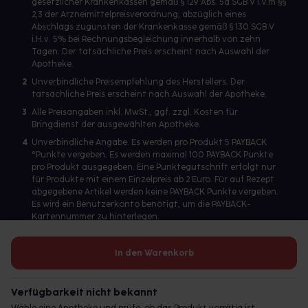
gesetzlicher Krankenkassen gemäß § 129 Abs. 5a SGB V i.V.m §§
2,3 der Arzneimittelpreisverordnung, abzüglich eines
Abschlags zugunsten der Krankenkasse gemäß § 130 SGB V
i.H.v. 5% bei Rechnungsbegleichung innerhalb von zehn
Tagen. Der tatsächliche Preis erscheint nach Auswahl der
Apotheke.
2
Unverbindliche Preisempfehlung des Herstellers. Der
tatsächliche Preis erscheint nach Auswahl der Apotheke.
3
Alle Preisangaben inkl. MwSt., ggf. zzgl. Kosten für
Bringdienst der ausgewählten Apotheke.
4
Unverbindliche Angabe. Es werden pro Produkt 5 PAYBACK
°Punkte vergeben. Es werden maximal 100 PAYBACK Punkte
pro Produkt ausgegeben. Eine Punktegutschrift erfolgt nur
für Produkte mit einem Einzelpreis ab 2 Euro. Für auf Rezept
abgegebene Artikel werden keine PAYBACK Punkte vergeben.
Es wird ein Benutzerkonto benötigt, um die PAYBACK-
Kartennummer zu hinterlegen.
In den Warenkorb
Betreiber des Portals und verantwortlich: gesund.de GmbH &
Co. KG, HRA 113699, Amtsgericht München
Verfügbarkeit nicht bekannt
© 2026 gesund.de GmbH & Co. KG