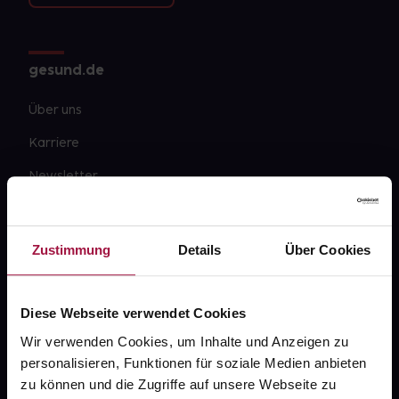
gesund.de
Über uns
Karriere
Newsletter
Barrierefreiheitserklärung
PAYBACK
Zustimmung
Details
Über Cookies
gesund-versorger.de
Sanitätshäuser
Diese Webseite verwendet Cookies
Datenschutz
Wir verwenden Cookies, um Inhalte und Anzeigen zu
personalisieren, Funktionen für soziale Medien anbieten
AGB
zu können und die Zugriffe auf unsere Webseite zu