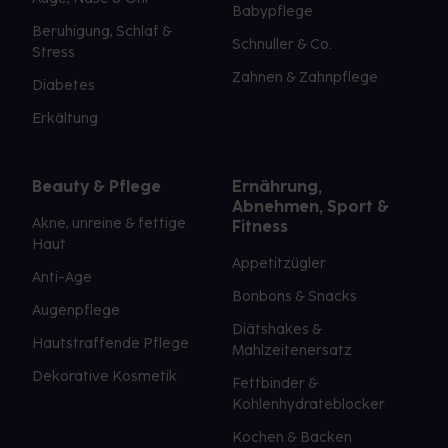
Babypflege
Beruhigung, Schlaf &
Schnuller & Co.
Stress
Zahnen & Zahnpflege
Diabetes
Erkältung
Beauty & Pflege
Ernährung,
Abnehmen, Sport &
Akne, unreine & fettige
Fitness
Haut
Appetitzügler
Anti-Age
Bonbons & Snacks
Augenpflege
Diätshakes &
Hautstraffende Pflege
Mahlzeitenersatz
Dekorative Kosmetik
Fettbinder &
Kohlenhydrateblocker
Kochen & Backen