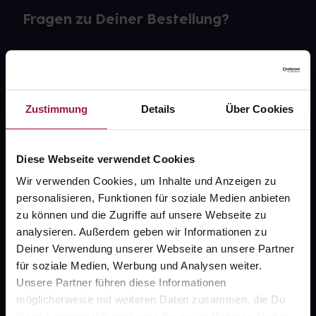
Fragen zu Deiner Bestellung?
Kontakt
FAQ
Zustimmung
Details
Über Cookies
Widerrufsformular
Diese Webseite verwendet Cookies
Wir verwenden Cookies, um Inhalte und Anzeigen zu
gesund.de
personalisieren, Funktionen für soziale Medien anbieten
zu können und die Zugriffe auf unsere Webseite zu
Über uns
analysieren. Außerdem geben wir Informationen zu
Deiner Verwendung unserer Webseite an unsere Partner
Karriere
für soziale Medien, Werbung und Analysen weiter.
Newsletter
Unsere Partner führen diese Informationen
möglicherweise mit weiteren Daten zusammen, die Du
Barrierefreiheitserklärung