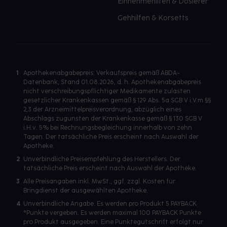
Einnehmehilfen & Dosierer
Gehhilfen & Korsetts
1
Apothekenabgabepreis: Verkaufspreis gemäß ABDA-
Datenbank, Stand 01.08.2026, d. h. Apothekenabgabepreis
nicht verschreibungspflichtiger Medikamente zulasten
gesetzlicher Krankenkassen gemäß § 129 Abs. 5a SGB V i.V.m §§
2,3 der Arzneimittelpreisverordnung, abzüglich eines
Abschlags zugunsten der Krankenkasse gemäß § 130 SGB V
i.H.v. 5% bei Rechnungsbegleichung innerhalb von zehn
Tagen. Der tatsächliche Preis erscheint nach Auswahl der
Apotheke.
2
Unverbindliche Preisempfehlung des Herstellers. Der
tatsächliche Preis erscheint nach Auswahl der Apotheke.
3
Alle Preisangaben inkl. MwSt., ggf. zzgl. Kosten für
Bringdienst der ausgewählten Apotheke.
4
Unverbindliche Angabe. Es werden pro Produkt 5 PAYBACK
°Punkte vergeben. Es werden maximal 100 PAYBACK Punkte
pro Produkt ausgegeben. Eine Punktegutschrift erfolgt nur