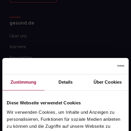
gesund.de
Über uns
Karriere
Newsletter
Barrierefreiheitserklärung
PAYBACK
Zustimmung
Details
Über Cookies
gesund-versorger.de
Sanitätshäuser
Diese Webseite verwendet Cookies
Datenschutz
Wir verwenden Cookies, um Inhalte und Anzeigen zu
personalisieren, Funktionen für soziale Medien anbieten
AGB
zu können und die Zugriffe auf unsere Webseite zu