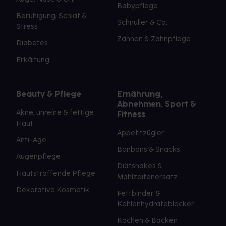
Babypflege
Beruhigung, Schlaf &
Schnuller & Co.
Stress
Zahnen & Zahnpflege
Diabetes
Erkältung
Beauty & Pflege
Ernährung,
Abnehmen, Sport &
Akne, unreine & fettige
Fitness
Haut
Appetitzügler
Anti-Age
Bonbons & Snacks
Augenpflege
Diätshakes &
Hautstraffende Pflege
Mahlzeitenersatz
Dekorative Kosmetik
Fettbinder &
Kohlenhydrateblocker
Kochen & Backen