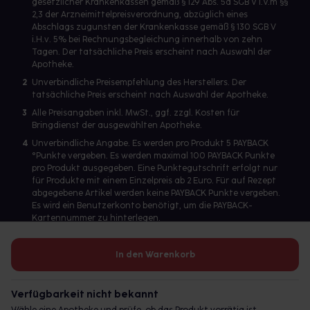
gesetzlicher Krankenkassen gemäß § 129 Abs. 5a SGB V i.V.m §§
2,3 der Arzneimittelpreisverordnung, abzüglich eines
Abschlags zugunsten der Krankenkasse gemäß § 130 SGB V
i.H.v. 5% bei Rechnungsbegleichung innerhalb von zehn
Tagen. Der tatsächliche Preis erscheint nach Auswahl der
Apotheke.
2
Unverbindliche Preisempfehlung des Herstellers. Der
tatsächliche Preis erscheint nach Auswahl der Apotheke.
3
Alle Preisangaben inkl. MwSt., ggf. zzgl. Kosten für
Bringdienst der ausgewählten Apotheke.
4
Unverbindliche Angabe. Es werden pro Produkt 5 PAYBACK
°Punkte vergeben. Es werden maximal 100 PAYBACK Punkte
pro Produkt ausgegeben. Eine Punktegutschrift erfolgt nur
für Produkte mit einem Einzelpreis ab 2 Euro. Für auf Rezept
abgegebene Artikel werden keine PAYBACK Punkte vergeben.
Es wird ein Benutzerkonto benötigt, um die PAYBACK-
Kartennummer zu hinterlegen.
In den Warenkorb
Betreiber des Portals und verantwortlich: gesund.de GmbH &
Co. KG, HRA 113699, Amtsgericht München
Verfügbarkeit nicht bekannt
© 2026 gesund.de GmbH & Co. KG