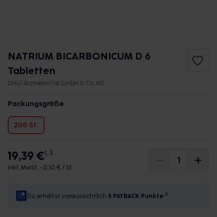
NATRIUM BICARBONICUM D 6
Tabletten
DHU-Arzneimittel GmbH & Co. KG
Packungsgröße
200 St.
19,39 €
1, 3
inkl. MwSt. •
0,10 € / St.
4
Du erhältst voraussichtlich
5 PAYBACK
Punkte