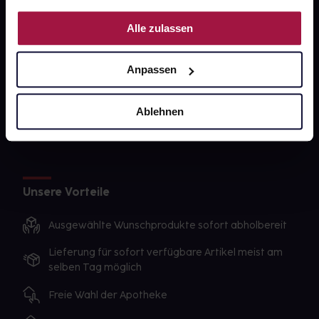
PAYBACK
Nutzung der Dienste gesammelt haben.
Alle zulassen
gesund-versorger.de
Sanitätshäuser
Anpassen
Datenschutz
AGB
Ablehnen
Impressum
Unsere Vorteile
Ausgewählte Wunschprodukte sofort abholbereit
Lieferung für sofort verfügbare Artikel meist am
selben Tag möglich
Freie Wahl der Apotheke