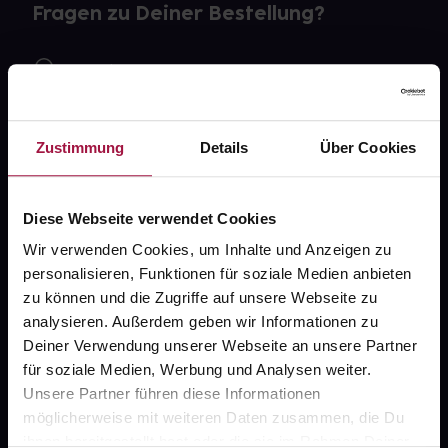
Fragen zu Deiner Bestellung?
Kontakt
FAQ
Zustimmung
Details
Über Cookies
Widerrufsformular
Diese Webseite verwendet Cookies
Wir verwenden Cookies, um Inhalte und Anzeigen zu
gesund.de
personalisieren, Funktionen für soziale Medien anbieten
zu können und die Zugriffe auf unsere Webseite zu
Über uns
analysieren. Außerdem geben wir Informationen zu
Karriere
Deiner Verwendung unserer Webseite an unsere Partner
für soziale Medien, Werbung und Analysen weiter.
Newsletter
Unsere Partner führen diese Informationen
Barrierefreiheitserklärung
möglicherweise mit weiteren Daten zusammen, die Du
ihnen bereitgestellt hast oder die sie im Rahmen Deiner