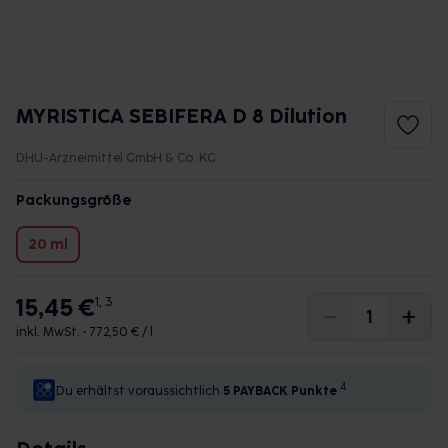
MYRISTICA SEBIFERA D 8 Dilution
DHU-Arzneimittel GmbH & Co. KG
Packungsgröße
20 ml
15,45 €
1, 3
inkl. MwSt. •
772,50 € / l
4
Du erhältst voraussichtlich
5 PAYBACK
Punkte