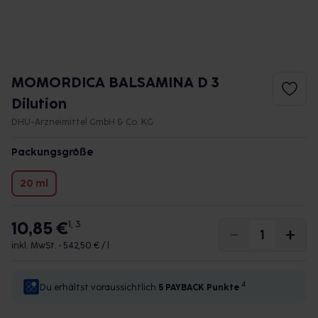
MOMORDICA BALSAMINA D 3
Dilution
DHU-Arzneimittel GmbH & Co. KG
Packungsgröße
20 ml
10,85 €
1, 3
inkl. MwSt. •
542,50 € / l
4
Du erhältst voraussichtlich
5 PAYBACK
Punkte