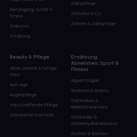
Babypflege
Beruhigung, Schlaf &
Schnuller & Co.
Stress
Zahnen & Zahnpflege
Diabetes
Erkältung
Beauty & Pflege
Ernährung,
Abnehmen, Sport &
Akne, unreine & fettige
Fitness
Haut
Appetitzügler
Anti-Age
Bonbons & Snacks
Augenpflege
Diätshakes &
Hautstraffende Pflege
Mahlzeitenersatz
Dekorative Kosmetik
Fettbinder &
Kohlenhydrateblocker
Kochen & Backen