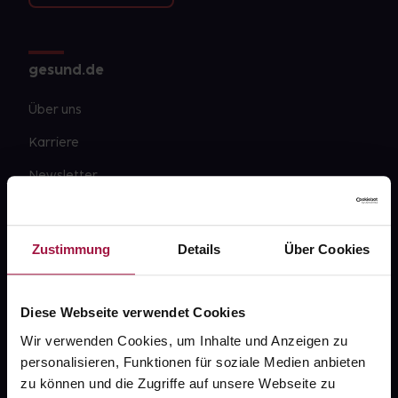
gesund.de
Über uns
Karriere
Newsletter
Barrierefreiheitserklärung
PAYBACK
Zustimmung
Details
Über Cookies
gesund-versorger.de
Sanitätshäuser
Diese Webseite verwendet Cookies
Datenschutz
Wir verwenden Cookies, um Inhalte und Anzeigen zu
personalisieren, Funktionen für soziale Medien anbieten
AGB
zu können und die Zugriffe auf unsere Webseite zu