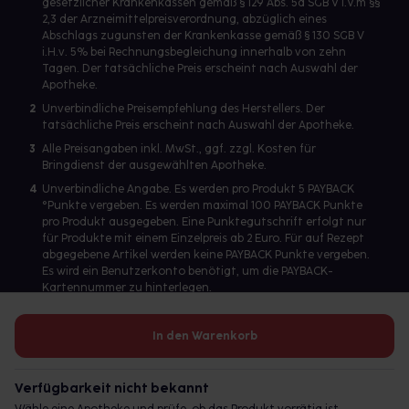
gesetzlicher Krankenkassen gemäß § 129 Abs. 5a SGB V i.V.m §§
2,3 der Arzneimittelpreisverordnung, abzüglich eines
Abschlags zugunsten der Krankenkasse gemäß § 130 SGB V
i.H.v. 5% bei Rechnungsbegleichung innerhalb von zehn
Tagen. Der tatsächliche Preis erscheint nach Auswahl der
Apotheke.
2
Unverbindliche Preisempfehlung des Herstellers. Der
tatsächliche Preis erscheint nach Auswahl der Apotheke.
3
Alle Preisangaben inkl. MwSt., ggf. zzgl. Kosten für
Bringdienst der ausgewählten Apotheke.
4
Unverbindliche Angabe. Es werden pro Produkt 5 PAYBACK
°Punkte vergeben. Es werden maximal 100 PAYBACK Punkte
pro Produkt ausgegeben. Eine Punktegutschrift erfolgt nur
für Produkte mit einem Einzelpreis ab 2 Euro. Für auf Rezept
abgegebene Artikel werden keine PAYBACK Punkte vergeben.
Es wird ein Benutzerkonto benötigt, um die PAYBACK-
Kartennummer zu hinterlegen.
In den Warenkorb
Betreiber des Portals und verantwortlich: gesund.de GmbH &
Co. KG, HRA 113699, Amtsgericht München
Verfügbarkeit nicht bekannt
© 2026 gesund.de GmbH & Co. KG