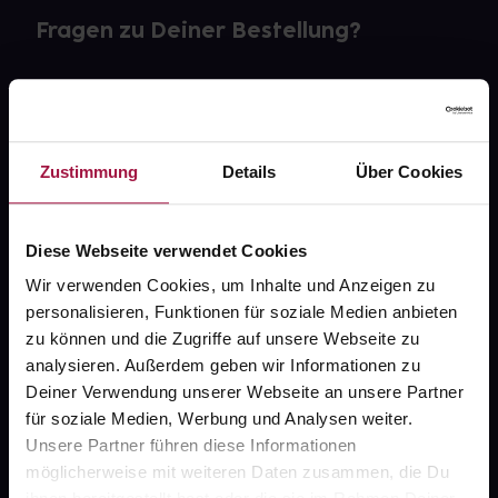
Fragen zu Deiner Bestellung?
Kontakt
FAQ
Zustimmung
Details
Über Cookies
Widerrufsformular
Diese Webseite verwendet Cookies
Wir verwenden Cookies, um Inhalte und Anzeigen zu
gesund.de
personalisieren, Funktionen für soziale Medien anbieten
zu können und die Zugriffe auf unsere Webseite zu
Über uns
analysieren. Außerdem geben wir Informationen zu
Deiner Verwendung unserer Webseite an unsere Partner
Karriere
für soziale Medien, Werbung und Analysen weiter.
Newsletter
Unsere Partner führen diese Informationen
möglicherweise mit weiteren Daten zusammen, die Du
Barrierefreiheitserklärung