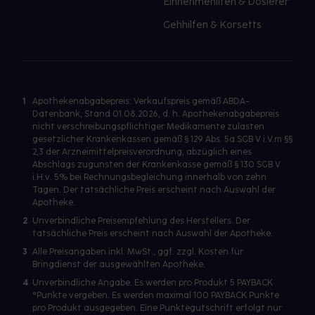
Einnehmehilfen & Dosierer
Gehhilfen & Korsetts
1
Apothekenabgabepreis: Verkaufspreis gemäß ABDA-
Datenbank, Stand 01.08.2026, d. h. Apothekenabgabepreis
nicht verschreibungspflichtiger Medikamente zulasten
gesetzlicher Krankenkassen gemäß § 129 Abs. 5a SGB V i.V.m §§
2,3 der Arzneimittelpreisverordnung, abzüglich eines
Abschlags zugunsten der Krankenkasse gemäß § 130 SGB V
i.H.v. 5% bei Rechnungsbegleichung innerhalb von zehn
Tagen. Der tatsächliche Preis erscheint nach Auswahl der
Apotheke.
2
Unverbindliche Preisempfehlung des Herstellers. Der
tatsächliche Preis erscheint nach Auswahl der Apotheke.
3
Alle Preisangaben inkl. MwSt., ggf. zzgl. Kosten für
Bringdienst der ausgewählten Apotheke.
4
Unverbindliche Angabe. Es werden pro Produkt 5 PAYBACK
°Punkte vergeben. Es werden maximal 100 PAYBACK Punkte
pro Produkt ausgegeben. Eine Punktegutschrift erfolgt nur