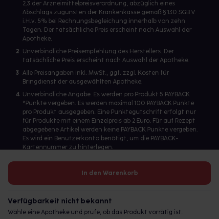
2,3 der Arzneimittelpreisverordnung, abzüglich eines
Abschlags zugunsten der Krankenkasse gemäß § 130 SGB V
i.H.v. 5% bei Rechnungsbegleichung innerhalb von zehn
Tagen. Der tatsächliche Preis erscheint nach Auswahl der
Apotheke.
2
Unverbindliche Preisempfehlung des Herstellers. Der
tatsächliche Preis erscheint nach Auswahl der Apotheke.
3
Alle Preisangaben inkl. MwSt., ggf. zzgl. Kosten für
Bringdienst der ausgewählten Apotheke.
4
Unverbindliche Angabe. Es werden pro Produkt 5 PAYBACK
°Punkte vergeben. Es werden maximal 100 PAYBACK Punkte
pro Produkt ausgegeben. Eine Punktegutschrift erfolgt nur
für Produkte mit einem Einzelpreis ab 2 Euro. Für auf Rezept
abgegebene Artikel werden keine PAYBACK Punkte vergeben.
Es wird ein Benutzerkonto benötigt, um die PAYBACK-
Kartennummer zu hinterlegen.
In den Warenkorb
Betreiber des Portals und verantwortlich: gesund.de GmbH &
Co. KG, HRA 113699, Amtsgericht München
Verfügbarkeit nicht bekannt
© 2026 gesund.de GmbH & Co. KG
Wähle eine Apotheke und prüfe, ob das Produkt vorrätig ist.