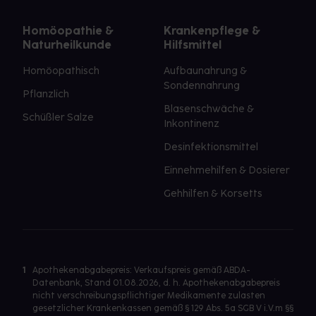
Homöopathie &
Krankenpflege &
Naturheilkunde
Hilfsmittel
Homöopathisch
Aufbaunahrung &
Sondennahrung
Pflanzlich
Blasenschwäche &
Schüßler Salze
Inkontinenz
Desinfektionsmittel
Einnehmehilfen & Dosierer
Gehhilfen & Korsetts
1
Apothekenabgabepreis: Verkaufspreis gemäß ABDA-
Datenbank, Stand 01.08.2026, d. h. Apothekenabgabepreis
nicht verschreibungspflichtiger Medikamente zulasten
gesetzlicher Krankenkassen gemäß § 129 Abs. 5a SGB V i.V.m §§