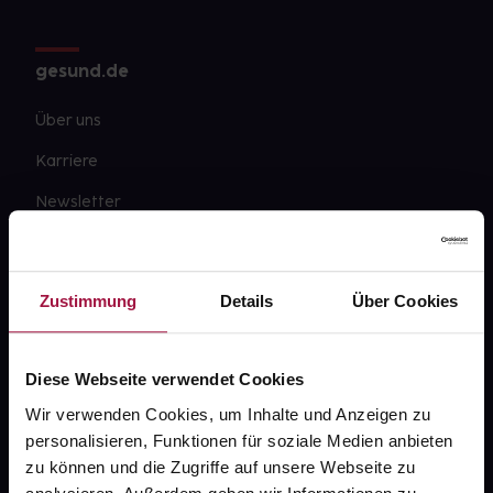
gesund.de
Über uns
Karriere
Newsletter
Barrierefreiheitserklärung
PAYBACK
Zustimmung
Details
Über Cookies
gesund-versorger.de
Sanitätshäuser
Diese Webseite verwendet Cookies
Datenschutz
Wir verwenden Cookies, um Inhalte und Anzeigen zu
personalisieren, Funktionen für soziale Medien anbieten
AGB
zu können und die Zugriffe auf unsere Webseite zu
Impressum