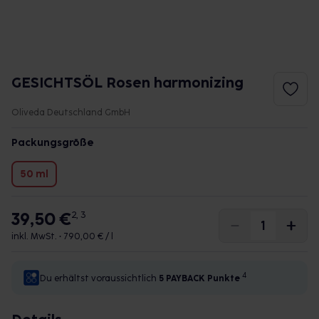
GESICHTSÖL Rosen harmonizing
Oliveda Deutschland GmbH
Packungsgröße
50 ml
39,50 €
2, 3
inkl. MwSt. •
790,00 € / l
4
Du erhältst voraussichtlich
5 PAYBACK
Punkte