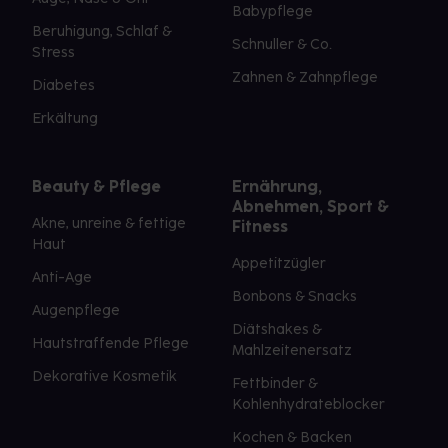
Babypflege
Beruhigung, Schlaf &
Schnuller & Co.
Stress
Zahnen & Zahnpflege
Diabetes
Erkältung
Beauty & Pflege
Ernährung,
Abnehmen, Sport &
Akne, unreine & fettige
Fitness
Haut
Appetitzügler
Anti-Age
Bonbons & Snacks
Augenpflege
Diätshakes &
Hautstraffende Pflege
Mahlzeitenersatz
Dekorative Kosmetik
Fettbinder &
Kohlenhydrateblocker
Kochen & Backen