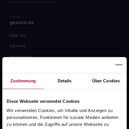
gesund.de
Über uns
Karriere
Newsletter
Barrierefreiheitserklärung
PAYBACK
Zustimmung
Details
Über Cookies
gesund-versorger.de
Sanitätshäuser
Diese Webseite verwendet Cookies
Datenschutz
Wir verwenden Cookies, um Inhalte und Anzeigen zu
personalisieren, Funktionen für soziale Medien anbieten
AGB
zu können und die Zugriffe auf unsere Webseite zu