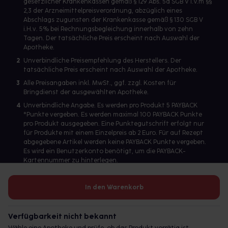
gesetzlicher Krankenkassen gemäß § 129 Abs. 5a SGB V i.V.m §§
2,3 der Arzneimittelpreisverordnung, abzüglich eines
Abschlags zugunsten der Krankenkasse gemäß § 130 SGB V
i.H.v. 5% bei Rechnungsbegleichung innerhalb von zehn
Tagen. Der tatsächliche Preis erscheint nach Auswahl der
Apotheke.
2
Unverbindliche Preisempfehlung des Herstellers. Der
tatsächliche Preis erscheint nach Auswahl der Apotheke.
3
Alle Preisangaben inkl. MwSt., ggf. zzgl. Kosten für
Bringdienst der ausgewählten Apotheke.
4
Unverbindliche Angabe. Es werden pro Produkt 5 PAYBACK
°Punkte vergeben. Es werden maximal 100 PAYBACK Punkte
pro Produkt ausgegeben. Eine Punktegutschrift erfolgt nur
für Produkte mit einem Einzelpreis ab 2 Euro. Für auf Rezept
abgegebene Artikel werden keine PAYBACK Punkte vergeben.
Es wird ein Benutzerkonto benötigt, um die PAYBACK-
Kartennummer zu hinterlegen.
In den Warenkorb
Betreiber des Portals und verantwortlich: gesund.de GmbH &
Co. KG, HRA 113699, Amtsgericht München
Verfügbarkeit nicht bekannt
© 2026 gesund.de GmbH & Co. KG